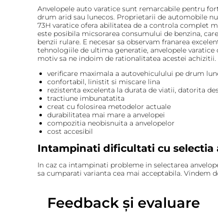
Anvelopele auto varatice sunt remarcabile pentru fort
drum arid sau lunecos. Proprietarii de automobile nu
73H varatice ofera abilitatea de a controla complet mis
este posibila micsorarea consumului de benzina, care a
benzii rulare. E necesar sa observam franarea excelent
tehnologiile de ultima generatie, anvelopele varatice
motiv sa ne indoim de rationalitatea acestei achizitii
verificare maximala a autovehiculului pe drum lu
confortabil, linistit si miscare lina
rezistenta excelenta la durata de viatii, datorita d
tractiune imbunatatita
creat cu folosirea metodelor actuale
durabilitatea mai mare a anvelopei
compozitia neobisnuita a anvelopelor
cost accesibil
Intampinati dificultati cu selectia
In caz ca intampinati probleme in selectarea anvelope
sa cumparati varianta cea mai acceptabila. Vindem doa
Feedback și evaluare