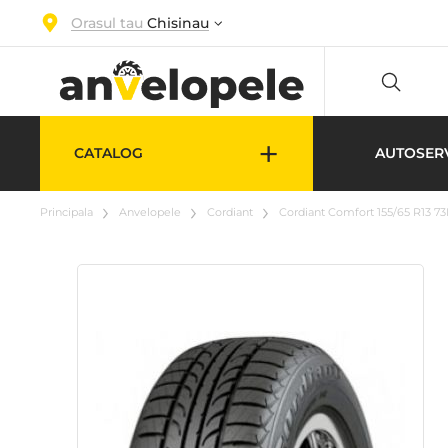
Orasul tau
Chisinau
+
CATALOG
AUTOSER
Principala
Anvelopele
Cordiant
Cordiant Comfort 155/65 R13 7