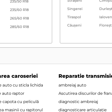
Strășeni
Cimișli
235/50 R18
Singerei
Durleșt
235/60 R18
Tiraspol
Ialoven
265/60 R18
Căușeni
Floreşt
285/60 R18
rea caroseriei
Reparatie transmisi
 auto cu sticla lichida
ambreiaj auto
e auto raptor
Ascutirea discurilor de fran
e capota cu peliculă
diagnostic ambreiaj
a masinii cu rapitorul
diagnosticare articulație