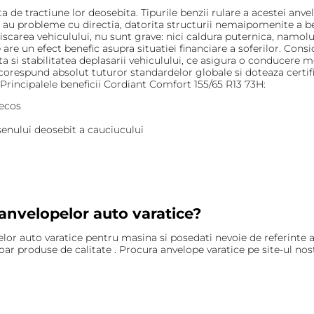
a de tractiune lor deosebita. Tipurile benzii rulare a acestei an
 au probleme cu directia, datorita structurii nemaipomenite a be
carea vehiculului, nu sunt grave: nici caldura puternica, namolul, 
re un efect benefic asupra situatiei financiare a soferilor. Consid
a si stabilitatea deplasarii vehiculului, ce asigura o conducere m
 corespund absolut tuturor standardelor globale si doteaza certifi
. Principalele beneficii Cordiant Comfort 155/65 R13 73H:
necos
esenului deosebit a cauciucului
 anvelopelor auto varatice?
lor auto varatice pentru masina si posedati nevoie de referinte ad
r produse de calitate . Procura anvelope varatice pe site-ul nos