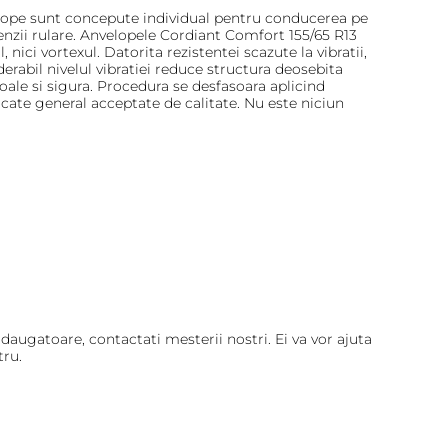
velope sunt concepute individual pentru conducerea pe
nzii rulare. Anvelopele Cordiant Comfort 155/65 R13
nici vortexul. Datorita rezistentei scazute la vibratii,
erabil nivelul vibratiei reduce structura deosebita
oale si sigura. Procedura se desfasoara aplicind
cate general acceptate de calitate. Nu este niciun
augatoare, contactati mesterii nostri. Ei va vor ajuta
tru.