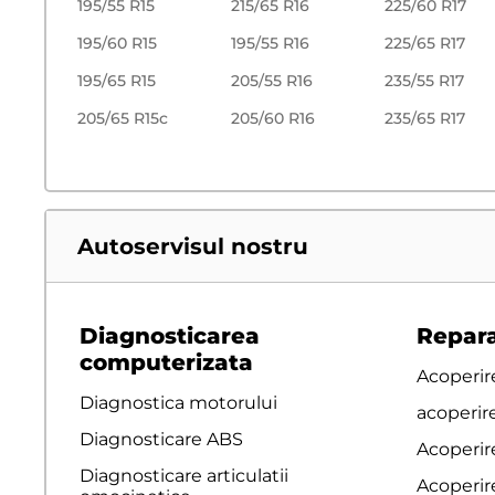
195/55 R15
215/65 R16
225/60 R17
195/60 R15
195/55 R16
225/65 R17
195/65 R15
205/55 R16
235/55 R17
205/65 R15c
205/60 R16
235/65 R17
Autoservisul nostru
Diagnosticarea
Repara
computerizata
Acoperire
Diagnostica motorului
acoperir
Diagnosticare ABS
Acoperir
Diagnosticare articulatii
Acoperire