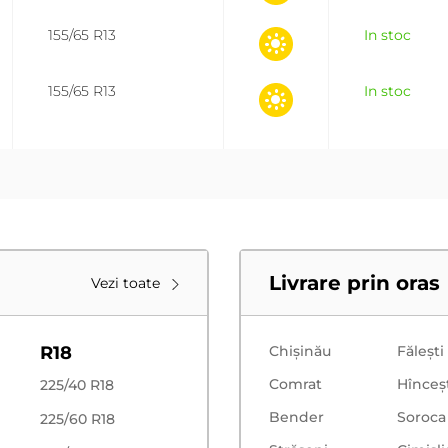
155/65 R13
In stoc
155/65 R13
In stoc
Livrare prin oras
Vezi toate
R18
Chișinău
Făleşti
Comrat
Hînceş
225/40 R18
Bender
Soroca
225/60 R18