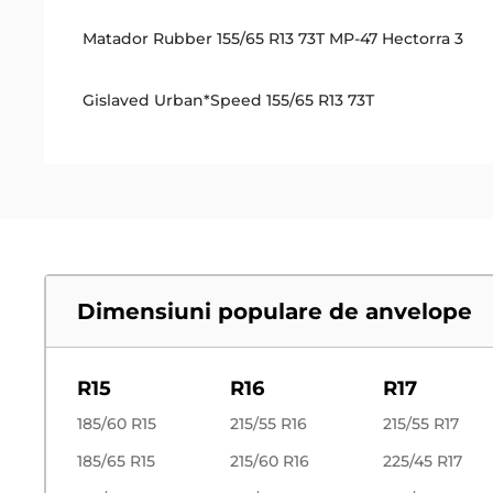
Matador Rubber 155/65 R13 73T MP-47 Hectorra 3
Gislaved Urban*Speed 155/65 R13 73T
Dimensiuni populare de anvelope
R15
R16
R17
185/60 R15
215/55 R16
215/55 R17
185/65 R15
215/60 R16
225/45 R17