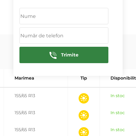
ADAUGĂ
Trimite
Marimea
Tip
Disponibili
155/65 R13
In stoc
155/65 R13
In stoc
155/65 R13
In stoc