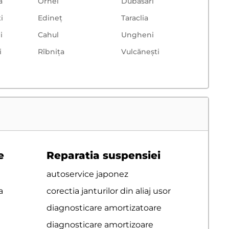
a
Orhei
Dubăsari
i
Edineț
Taraclia
i
Cahul
Ungheni
i
Rîbnița
Vulcăneşti
e
Reparatia suspensiei
autoservice japonez
a
corectia janturilor din aliaj usor
diagnosticare amortizatoare
diagnosticare amortizoare