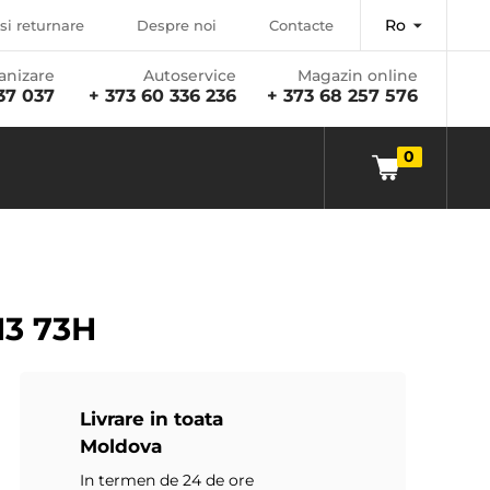
Ro
si returnare
Despre noi
Contacte
anizare
Autoservice
Magazin online
37 037
+ 373 60 336 236
+ 373 68 257 576
0
13 73H
Livrare in toata
Moldova
In termen de 24 de ore