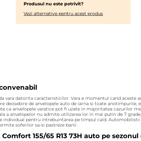
Produsul nu este potrivit?
Vezi alternative pentru acest produs
 convenabil
da vara datorita caracteristicilor. Vara e momentul cand aceste a
pre deosebire de anvelopele auto de iarna si toate anotimpurile, 
te ca anvelopele varatice pot fi uzate in majoritatea cazurilor m
a a anvelopelor nu admite utilizarea lor in mai putin de 7 grade,
ndividual pentru intrebuintarea pe timpul cald. Automobilistii 
mite soferilor sa-si pastreze banii.
Comfort 155/65 R13 73H auto pe sezonul 