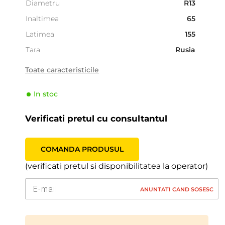
Diametru
R13
Inaltimea
65
Latimea
155
Tara
Rusia
Sezonalitate
Vara
Toate caracteristicile
Tipul de vehicul
Pasager
In stoc
Producator
Cordiant
Indicele de viteză
H (210 km/h)
Verificati pretul cu consultantul
Indicele de sarcină
73 (365kg)
COMANDA PRODUSUL
(verificati pretul si disponibilitatea la operator)
ANUNTATI CAND SOSESC