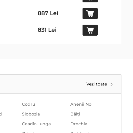
887 Lei
831 Lei
Vezi toate
Codru
Anenii Noi
ti
Slobozia
Bălţi
Ceadîr-Lunga
Drochia