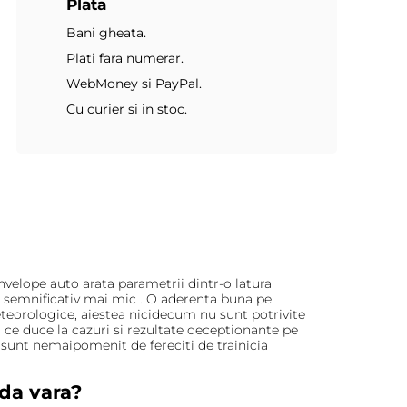
Plata
Bani gheata.
Plati fara numerar.
WebMoney si PayPal.
Cu curier si in stoc.
nvelope auto arata parametrii dintr-o latura
e semnificativ mai mic . O aderenta buna pe
eteorologice, aiestea nicidecum nu sunt potrivite
 ce duce la cazuri si rezultate deceptionante pe
sunt nemaipomenit de fereciti de trainicia
da vara?