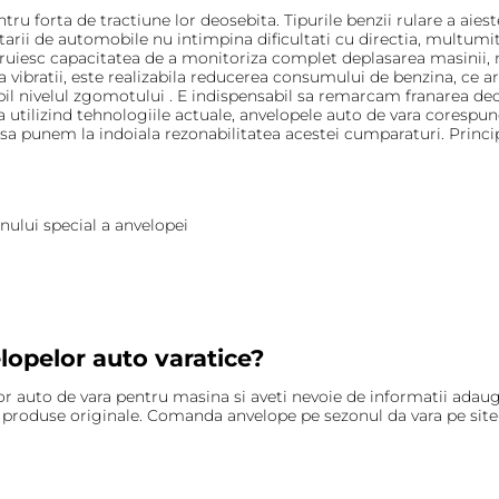
u forta de tractiune lor deosebita. Tipurile benzii rulare a aies
arii de automobile nu intimpina dificultati cu directia, multumit
uiesc capacitatea de a monitoriza complet deplasarea masinii, nu
 la vibratii, este realizabila reducerea consumului de benzina, ce 
bil nivelul zgomotului . E indispensabil sa remarcam franarea deos
utilizind tehnologiile actuale, anvelopele auto de vara corespun
a sa punem la indoiala rezonabilitatea acestei cumparaturi. Princ
nului special a anvelopei
velopelor auto varatice?
or auto de vara pentru masina si aveti nevoie de informatii adauga
produse originale. Comanda anvelope pe sezonul da vara pe site-