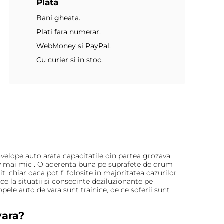
Plata
Bani gheata.
Plati fara numerar.
WebMoney si PayPal.
Cu curier si in stoc.
velope auto arata capacitatile din partea grozava.
iv mai mic . O aderenta buna pe suprafete de drum
 chiar daca pot fi folosite in majoritatea cazurilor
e la situatii si consecinte deziluzionante pe
ele auto de vara sunt trainice, de ce soferii sunt
vara?