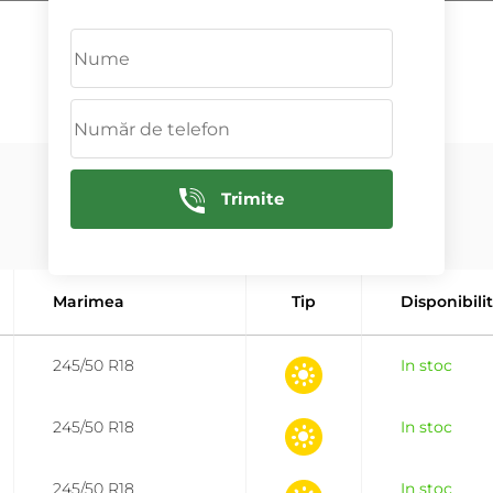
ADAUGĂ
Trimite
Marimea
Tip
Disponibili
245/50 R18
In stoc
245/50 R18
In stoc
245/50 R18
In stoc