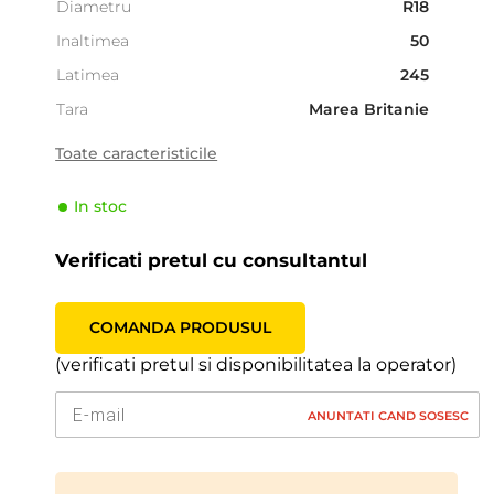
Diametru
R18
Inaltimea
50
Latimea
245
Tara
Marea Britanie
Sezonalitate
Vara
Toate caracteristicile
Tipul de vehicul
Pasager
In stoc
Producator
Dunlop
Indicele de viteză
Y (300 km/h)
Verificati pretul cu consultantul
Indicele de sarcină
100 (800kg)
COMANDA PRODUSUL
(verificati pretul si disponibilitatea la operator)
ANUNTATI CAND SOSESC