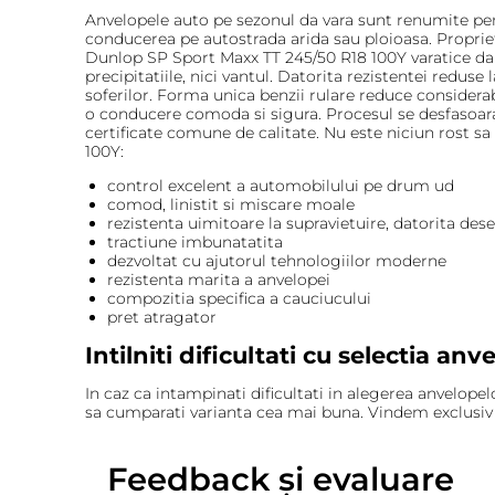
Anvelopele auto pe sezonul da vara sunt renumite pentr
conducerea pe autostrada arida sau ploioasa. Propriet
Dunlop SP Sport Maxx TT 245/50 R18 100Y varatice dar
precipitatiile, nici vantul. Datorita rezistentei reduse
soferilor. Forma unica benzii rulare reduce considera
o conducere comoda si sigura. Procesul se desfasoara 
certificate comune de calitate. Nu este niciun rost s
100Y:
control excelent a automobilului pe drum ud
comod, linistit si miscare moale
rezistenta uimitoare la supravietuire, datorita dese
tractiune imbunatatita
dezvoltat cu ajutorul tehnologiilor moderne
rezistenta marita a anvelopei
compozitia specifica a cauciucului
pret atragator
Intilniti dificultati cu selectia an
In caz ca intampinati dificultati in alegerea anvelopel
sa cumparati varianta cea mai buna. Vindem exclusiv 
Feedback și evaluare