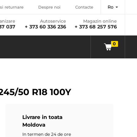
Ro
si returnare
Despre noi
Contacte
anizare
Autoservice
Magazin online
37 037
+ 373 60 336 236
+ 373 68 257 576
0
245/50 R18 100Y
Livrare in toata
Moldova
In termen de 24 de ore