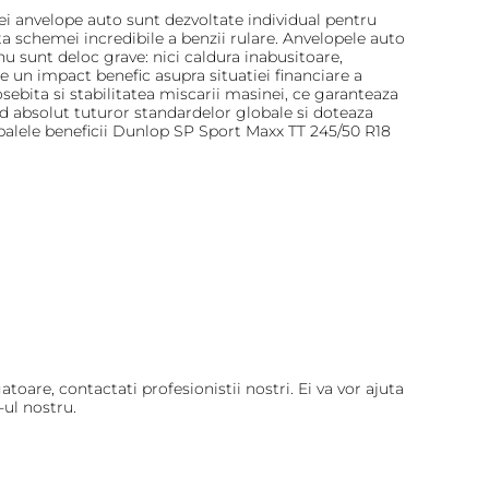
tei anvelope auto sunt dezvoltate individual pentru
a schemei incredibile a benzii rulare. Anvelopele auto
 sunt deloc grave: nici caldura inabusitoare,
are un impact benefic asupra situatiei financiare a
ebita si stabilitatea miscarii masinei, ce garanteaza
d absolut tuturor standardelor globale si doteaza
ipalele beneficii Dunlop SP Sport Maxx TT 245/50 R18
toare, contactati profesionistii nostri. Ei va vor ajuta
ul nostru.