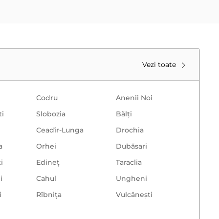
Vezi toate
Codru
Anenii Noi
ti
Slobozia
Bălţi
Ceadîr-Lunga
Drochia
a
Orhei
Dubăsari
i
Edineț
Taraclia
i
Cahul
Ungheni
i
Rîbnița
Vulcăneşti