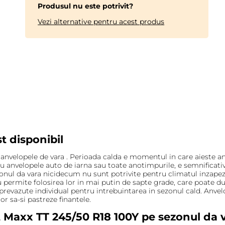
Produsul nu este potrivit?
Vezi alternative pentru acest produs
t disponibil
a anvelopele de vara . Perioada calda e momentul in care aieste an
cu anvelopele auto de iarna sau toate anotimpurile, e semnificat
nul da vara nicidecum nu sunt potrivite pentru climatul inzapezit,
permite folosirea lor in mai putin de sapte grade, care poate duc
evazute individual pentru intrebuintarea in sezonul cald. Anvelop
r sa-si pastreze finantele.
 Maxx TT 245/50 R18 100Y pe sezonul da 