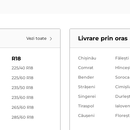
Livrare prin oras
Vezi toate
R18
Chișinău
Făleşti
Comrat
Hînceş
225/40 R18
Bender
Soroca
225/60 R18
Strășeni
Cimișli
235/50 R18
Singerei
Durleșt
235/60 R18
Tiraspol
Ialoven
265/60 R18
Căușeni
Floreşt
285/60 R18