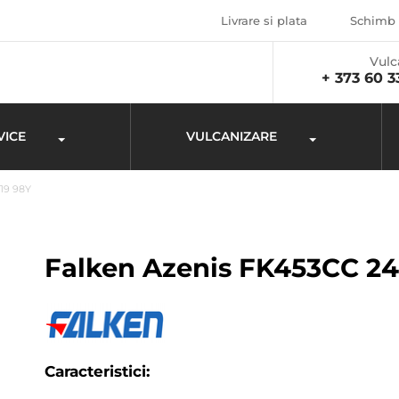
Livrare si plata
Schimb 
Vulc
+ 373 60 3
VICE
VULCANIZARE
19 98Y
Falken Azenis FK453CC 24
Caracteristici: