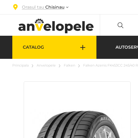
Orasul tau
Chisinau
+
CATALOG
AUTOSER
Principala
Anvelopele
Falken
Falken Azenis FK453CC 245/40 R