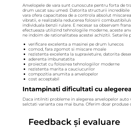
Anvelopele de vara sunt cunoscute pentru forta de tra
drum uscat sau umed. Datorita structurii incredibile a
vara ofera capacitatea de a controla absolut miscarea a
vibratii, e realizabila reducerea folosirii combustibilu
individuala benzii rulare. E necesar sa observam frana
efectueaza utilizind tehnologiile moderne, aceste anv
ne indoim de rationalitatea acestei achizitii. Setaril
verificare excelenta a masinei pe drum lunecos
comod, fara zgomot si miscare moale
rezistenta excelenta la supravietuire, datorita des
aderenta imbunatatita
proiectat cu folosirea tehnologiilor moderne
rezistenta marita a cauciucurilor
compozitia anumita a anvelopelor
cost acceptabil
Intampinati dificultati cu alegere
Daca intilniti probleme in alegerea anvelopelor auto va
selctati varianta cea mai buna. Oferim doar produse o
Feedback și evaluare