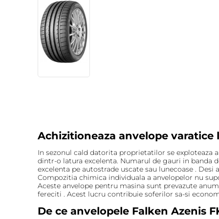
Achizitioneaza anvelope varatice 
In sezonul cald datorita proprietatilor se exploteaza
dintr-o latura excelenta. Numarul de gauri in banda d
excelenta pe autostrade uscate sau lunecoase . Desi an
Compozitia chimica individuala a anvelopelor nu supor
Aceste anvelope pentru masina sunt prevazute anume pe
fereciti . Acest lucru contribuie soferilor sa-si econo
De ce anvelopele Falken Azenis F