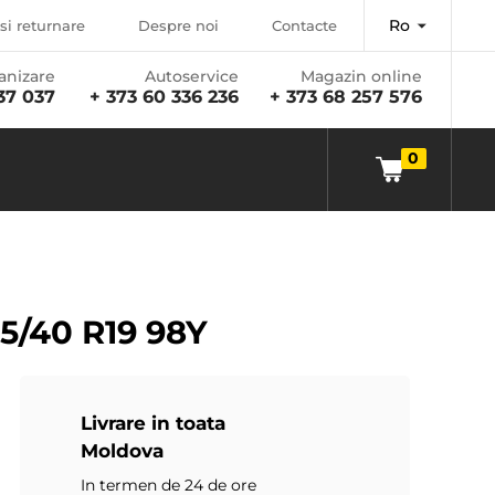
Ro
si returnare
Despre noi
Contacte
anizare
Autoservice
Magazin online
37 037
+ 373 60 336 236
+ 373 68 257 576
0
5/40 R19 98Y
Livrare in toata
Moldova
In termen de 24 de ore