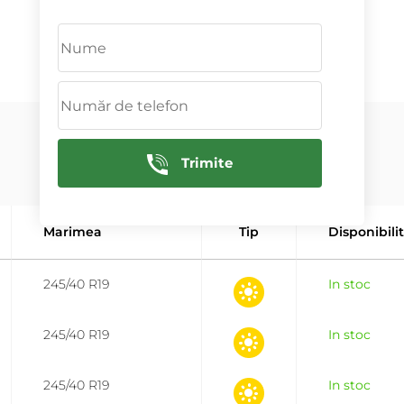
ADAUGĂ
Trimite
Marimea
Tip
Disponibili
245/40 R19
In stoc
245/40 R19
In stoc
245/40 R19
In stoc