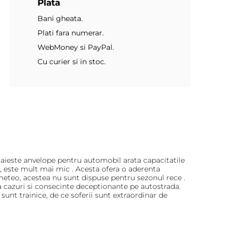
Plata
Bani gheata.
Plati fara numerar.
WebMoney si PayPal.
Cu curier si in stoc.
 aieste anvelope pentru automobil arata capacitatile
, este mult mai mic . Acesta ofera o aderenta
 meteo, acestea nu sunt dispuse pentru sezonul rece .
a cazuri si consecinte deceptionante pe autostrada.
nt trainice, de ce soferii sunt extraordinar de