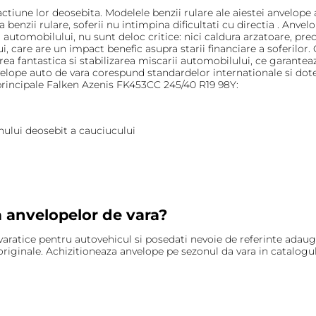
ctiune lor deosebita. Modelele benzii rulare ale aiestei anvelope
 benzii rulare, soferii nu intimpina dificultati cu directia . An
utomobilului, nu sunt deloc critice: nici caldura arzatoare, precip
lui, care are un impact benefic asupra starii financiare a soferilor
rea fantastica si stabilizarea miscarii automobilului, ce garantea
elope auto de vara corespund standardelor internationale si dote
e principale Falken Azenis FK453CC 245/40 R19 98Y:
enului deosebit a cauciucului
a anvelopelor de vara?
ratice pentru autovehicul si posedati nevoie de referinte adaugato
riginale. Achizitioneaza anvelope pe sezonul da vara in catalogul