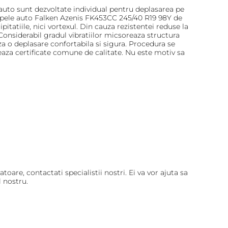
 auto sunt dezvoltate individual pentru deplasarea pe
velopele auto Falken Azenis FK453CC 245/40 R19 98Y de
itatiile, nici vortexul. Din cauza rezistentei reduse la
. Considerabil gradul vibratiilor micsoreaza structura
za o deplasare confortabila si sigura. Procedura se
aza certificate comune de calitate. Nu este motiv sa
are, contactati specialistii nostri. Ei va vor ajuta sa
 nostru.