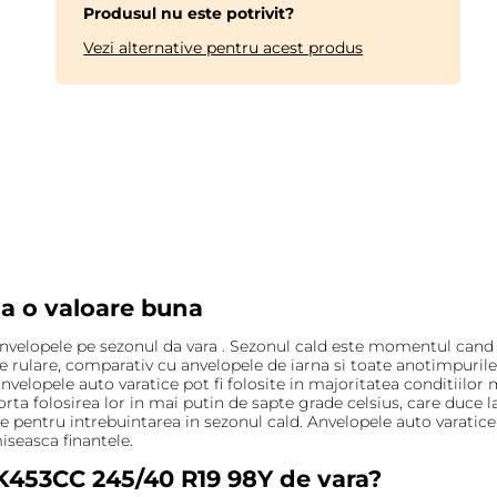
Produsul nu este potrivit?
Vezi alternative pentru acest produs
la o valoare buna
 anvelopele pe sezonul da vara . Sezonul cald este momentul cand
e rulare, comparativ cu anvelopele de iarna si toate anotimpurile
velopele auto varatice pot fi folosite in majoritatea conditiilor
ta folosirea lor in mai putin de sapte grade celsius, care duce l
ntru intrebuintarea in sezonul cald. Anvelopele auto varatice su
miseasca finantele.
K453CC 245/40 R19 98Y de vara?