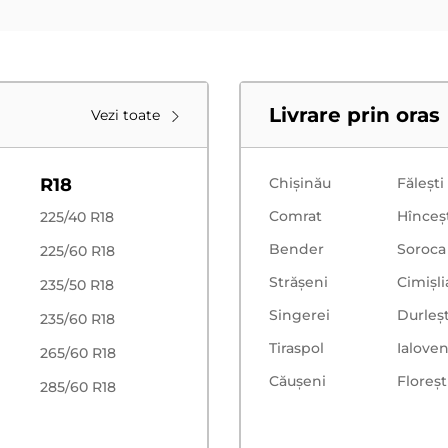
Livrare prin oras
Vezi toate
R18
Chișinău
Făleşti
Comrat
Hînceş
225/40 R18
Bender
Soroca
225/60 R18
Strășeni
Cimișli
235/50 R18
Singerei
Durleșt
235/60 R18
Tiraspol
Ialoven
265/60 R18
Căușeni
Floreşt
285/60 R18