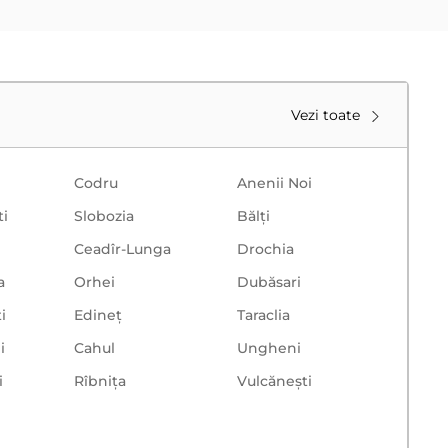
Vezi toate
Codru
Anenii Noi
ti
Slobozia
Bălţi
Ceadîr-Lunga
Drochia
a
Orhei
Dubăsari
i
Edineț
Taraclia
i
Cahul
Ungheni
i
Rîbnița
Vulcăneşti