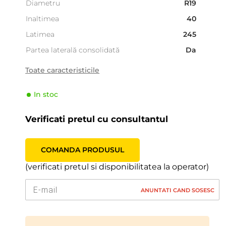
Diametru
R19
Inaltimea
40
Latimea
245
Partea laterală consolidată
Da
Tara
Japonia
Toate caracteristicile
Sezonalitate
Vara
In stoc
Tipul de vehicul
SUV
Producator
Falken
Verificati pretul cu consultantul
Indicele de viteză
Y (300 km/h)
Indicele de sarcină
98 (750kg)
COMANDA PRODUSUL
(verificati pretul si disponibilitatea la operator)
ANUNTATI CAND SOSESC