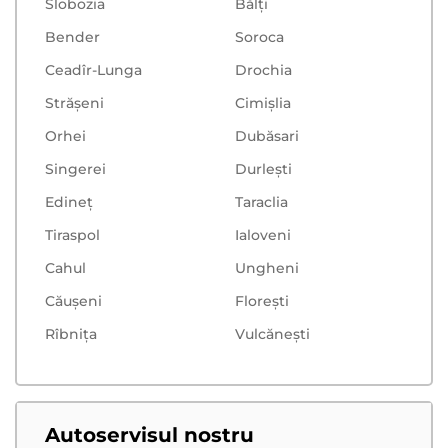
Slobozia
Bălţi
Bender
Soroca
Ceadîr-Lunga
Drochia
Strășeni
Cimișlia
Orhei
Dubăsari
Singerei
Durlești
Edineț
Taraclia
Tiraspol
Ialoveni
Cahul
Ungheni
Căușeni
Floreşti
Rîbnița
Vulcăneşti
Autoservisul nostru