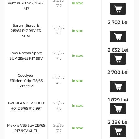
215/65
Ventus S1 Evo2 215/65
In stoc
R17
R17
2 702 Lei
Barum Bravuris
215/65
215/65 R17 99V FR
In stoc
R17
5HM
2 632 Lei
Toyo Proxes Sport
215/65
In stoc
SUV 215/65 R17 99V
R17
2 700 Lei
Goodyear
215/65
EfficientGrip 215/65
In stoc
R17
R17 99V
1 829 Lei
GRENLANDER COLO
215/65
In stoc
H01 215/65 R17 99T
R17
2 386 Lei
Maxxis VS5 Suv 215/65
215/65
In stoc
R17 99V XL TL
R17