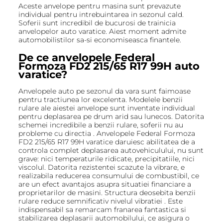
Aceste anvelope pentru masina sunt prevazute
individual pentru intrebuintarea in sezonul cald.
Soferii sunt incredibil de bucurosi de trainicia
anvelopelor auto varatice. Aiest moment admite
automobilistilor sa-si economiseasca finantele.
De ce anvelopele Federal
Formoza FD2 215/65 R17 99H auto
varatice?
Anvelopele auto pe sezonul da vara sunt faimoase
pentru tractiunea lor excelenta. Modelele benzii
rulare ale aiestei anvelope sunt inventate individual
pentru deplasarea pe drum arid sau lunecos. Datorita
schemei incredibile a benzii rulare, soferii nu au
probleme cu directia . Anvelopele Federal Formoza
FD2 215/65 R17 99H varatice daruiesc abilitatea de a
controla complet deplasarea autovehiculului, nu sunt
grave: nici temperaturile ridicate, precipitatiile, nici
viscolul. Datorita rezistentei scazute la vibrare, e
realizabila reducerea consumului de combustibil, ce
are un efect avantajos asupra situatiei financiare a
proprietarilor de masini. Structura deosebita benzii
rulare reduce semnificativ nivelul vibratiei . Este
indispensabil sa remarcam franarea fantastica si
stabilizarea deplasarii automobilului, ce asigura o