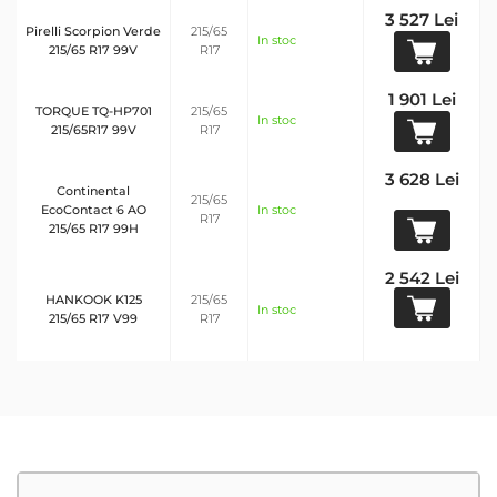
3 527 Lei
Pirelli Scorpion Verde
215/65
In stoc
215/65 R17 99V
R17
1 901 Lei
TORQUE TQ-HP701
215/65
In stoc
215/65R17 99V
R17
3 628 Lei
Continental
215/65
EcoContact 6 AO
In stoc
R17
215/65 R17 99H
2 542 Lei
HANKOOK K125
215/65
In stoc
215/65 R17 V99
R17