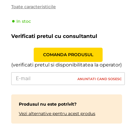
Sezonalitate
Vara
Toate caracteristicile
Tipul de vehicul
Pasager
In stoc
Producator
Federal
Indicele de viteză
H (210 km/h)
Verificati pretul cu consultantul
Indicele de sarcină
99 (775kg)
COMANDA PRODUSUL
(verificati pretul si disponibilitatea la operator)
ANUNTATI CAND SOSESC
Produsul nu este potrivit?
Vezi alternative pentru acest produs