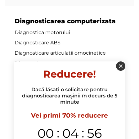
Diagnosticarea computerizata
Diagnostica motorului
Diagnosticare ABS
Diagnosticare articulatii omocinetice
Diagnosticare auto
Reducere!
Diagnosticare baterie auto
Diagnosticare bratari
Dacă lăsați o solicitare pentru
Diagnosticare bucselor pentru brate
diagnosticarea mașinii în decurs de 5
minute
Diagnosticare complexa
Diagnosticare computerizata a
Vei primi 70% reducere
autoturismului la domiciliu
:
:
00
04
55
Diagnosticare computerizata a
echipamentelor electrice