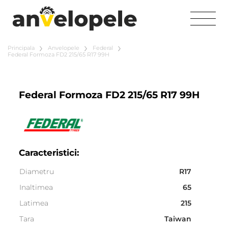
Principala
Anvelopele
Federal
Federal Formoza FD2 215/65 R17 99H
Federal Formoza FD2 215/65 R17 99H
Caracteristici:
Diametru
R17
Inaltimea
65
Latimea
215
Tara
Taiwan