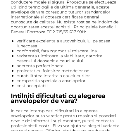
conducere moale si sigura. Procedura se efectueaza
utilizind tehnologiile de ultima generatie, aceste
anvelope de vara corespund tuturor standardelor
internationale si doteaza certificate general
cunoscute de calitate. Nu exista rost sa ne indoim de
oportunitatea acestei achizitii. Principalele beneficii
Federal Formoza FD2 215/65 R17 99H:
verificare excelenta a autovehiculului pe sosea
lunecoasa
confortabil, fara zgomot si miscare lina
rezistenta uimitoare la viabilitate, datorita
desenului deosebit a cauciucului
aderenta perfectionata
proiectat cu folosirea metodelor noi
durabilitatea intarita a cauciucurilor
compozitia speciala a anvelopelor
cost acceptabil
Intilniti dificultati cu alegerea
anvelopelor de vara?
In caz ca intampinati dificultati in alegerea
anvelopelor auto varatice pentru masina si posedati
nevoie de informatii suplimentare, puteti contacta
profesionistii nostri. Ei va vor ajuta sa alegeti varianta
cea mai corecta. Oferim intotdeauna produse de