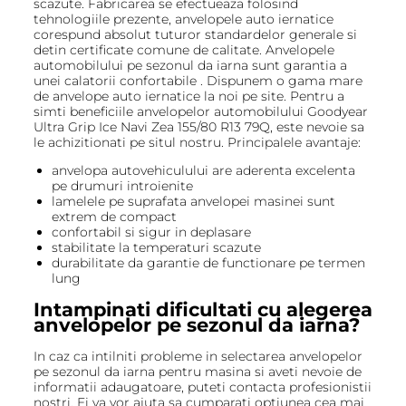
scazute. Fabricarea se efectueaza folosind
tehnologiile prezente, anvelopele auto iernatice
corespund absolut tuturor standardelor generale si
detin certificate comune de calitate. Anvelopele
automobilului pe sezonul da iarna sunt garantia a
unei calatorii confortabile . Dispunem o gama mare
de anvelope auto iernatice la noi pe site. Pentru a
simti beneficiile anvelopelor automobilului Goodyear
Ultra Grip Ice Navi Zea 155/80 R13 79Q, este nevoie sa
le achizitionati pe situl nostru. Principalele avantaje:
anvelopa autovehiculului are aderenta excelenta
pe drumuri introienite
lamelele pe suprafata anvelopei masinei sunt
extrem de compact
confortabil si sigur in deplasare
stabilitate la temperaturi scazute
durabilitate da garantie de functionare pe termen
lung
Intampinati dificultati cu alegerea
anvelopelor pe sezonul da iarna?
In caz ca intilniti probleme in selectarea anvelopelor
pe sezonul da iarna pentru masina si aveti nevoie de
informatii adaugatoare, puteti contacta profesionistii
nostri. Ei va vor ajuta sa cumparati optiunea cea mai