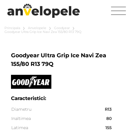
Principala
Anvelopele
Goodyear
Goodyear Ultra Grip Ice Navi Zea 155/80 R13 79Q
Goodyear Ultra Grip Ice Navi Zea
155/80 R13 79Q
Caracteristici:
Diametru
R13
Inaltimea
80
Latimea
155