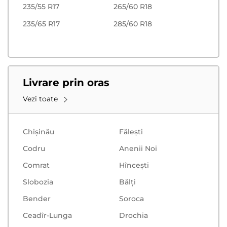
235/55 R17
265/60 R18
235/65 R17
285/60 R18
Livrare prin oras
Vezi toate
Chișinău
Făleşti
Codru
Anenii Noi
Comrat
Hînceşti
Slobozia
Bălţi
Bender
Soroca
Ceadîr-Lunga
Drochia