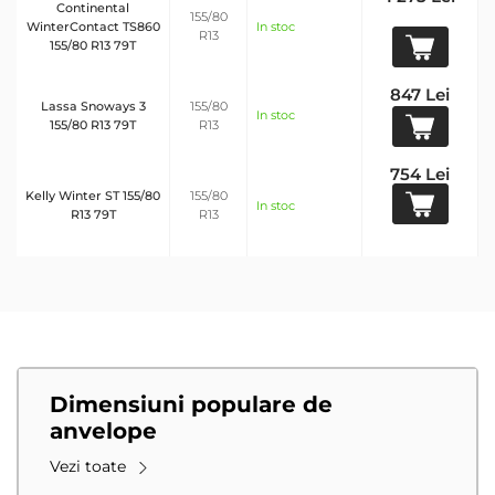
Continental
155/80
WinterContact TS860
In stoc
R13
155/80 R13 79T
847 Lei
Lassa Snoways 3
155/80
In stoc
155/80 R13 79T
R13
754 Lei
Kelly Winter ST 155/80
155/80
In stoc
R13 79T
R13
Dimensiuni populare de
anvelope
Vezi toate