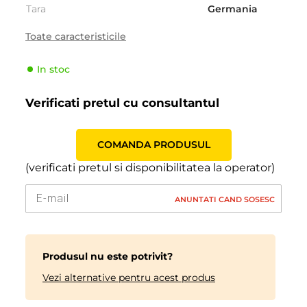
Tara
Germania
Sezonalitate
Iarna
Toate caracteristicile
Tipul de vehicul
Pasager
In stoc
Producator
Goodyear
Indicele de viteză
Q (160 km/h)
Verificati pretul cu consultantul
Indicele de sarcină
79 (437kg)
COMANDA PRODUSUL
(verificati pretul si disponibilitatea la operator)
ANUNTATI CAND SOSESC
Produsul nu este potrivit?
Vezi alternative pentru acest produs