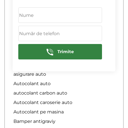
Acoperirea masinii cu rapitorul
Anticravie pelica pe capot
Antigravii
antigravita plenkă
Antigravita Plenka
Trimite
Antigravita poliuretana
Aplicare autocolant auto
asigurare auto
Autocolant auto
autocolant carbon auto
Autocolant caroserie auto
Autocolant pe masina
Bamper antigraviy