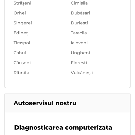
Strășeni
Cimișlia
Orhei
Dubăsari
Singerei
Durlești
Edineț
Taraclia
Tiraspol
Ialoveni
Cahul
Ungheni
Căușeni
Floreşti
Rîbnița
Vulcăneşti
Autoservisul nostru
Diagnosticarea computerizata