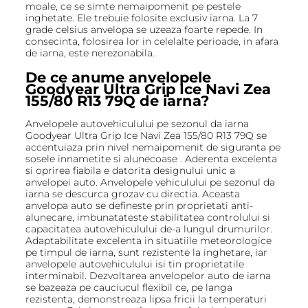
moale, ce se simte nemaipomenit pe pestele
inghetate. Ele trebuie folosite exclusiv iarna. La 7
grade celsius anvelopa se uzeaza foarte repede. In
consecinta, folosirea lor in celelalte perioade, in afara
de iarna, este nerezonabila.
De ce anume anvelopele
Goodyear Ultra Grip Ice Navi Zea
155/80 R13 79Q de iarna?
Anvelopele autovehiculului pe sezonul da iarna
Goodyear Ultra Grip Ice Navi Zea 155/80 R13 79Q se
accentuiaza prin nivel nemaipomenit de siguranta pe
sosele innametite si alunecoase . Aderenta excelenta
si oprirea fiabila e datorita designului unic a
anvelopei auto. Anvelopele vehiculului pe sezonul da
iarna se descurca grozav cu directia. Aceasta
anvelopa auto se defineste prin proprietati anti-
alunecare, imbunatateste stabilitatea controlului si
capacitatea autovehiculului de-a lungul drumurilor.
Adaptabilitate excelenta in situatiile meteorologice
pe timpul de iarna, sunt rezistente la inghetare, iar
anvelopele autovehiculului isi tin proprietatile
interminabil. Dezvoltarea anvelopelor auto de iarna
se bazeaza pe cauciucul flexibil ce, pe langa
rezistenta, demonstreaza lipsa fricii la temperaturi