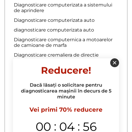
Diagnosticare computerizata a sistemului
de aprindere
Diagnosticare computerizata auto
diagnosticare computerizata auto
Diagnosticare computernica a motoarelor
de camioane de marfa
Diagnosticare cremaliera de directie
Diagnosticare echipamente electrice
Reducere!
Diagnosticare ECU
Diagnosticare electrica
Dacă lăsați o solicitare pentru
diagnosticarea mașinii în decurs de 5
minute
Repararea caroseriei
Vei primi 70% reducere
Acoperire auto cu sticla lichida
acoperire auto raptor
:
:
00
04
55
Acoperire capota cu peliculă