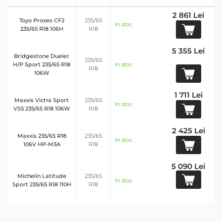
2 861 Lei
Toyo Proxes CF2
235/65
In stoc
235/65 R18 106H
R18
5 355 Lei
Bridgestone Dueler
235/65
H/P Sport 235/65 R18
In stoc
R18
106W
1 711 Lei
Maxxis Victra Sport
235/65
In stoc
VS5 235/65 R18 106W
R18
2 425 Lei
Maxxis 235/65 R18
235/65
In stoc
106V HP-M3A
R18
5 090 Lei
Michelin Latitude
235/65
In stoc
Sport 235/65 R18 110H
R18