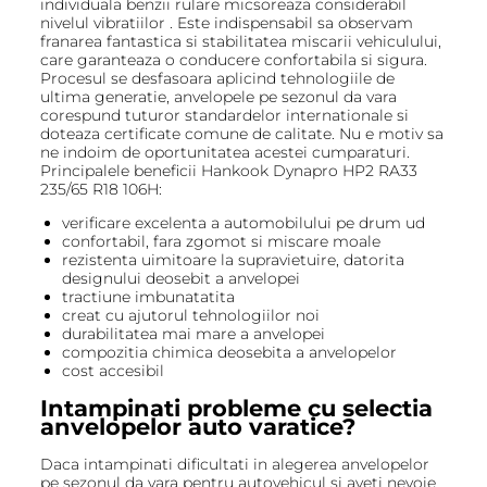
individuala benzii rulare micsoreaza considerabil
nivelul vibratiilor . Este indispensabil sa observam
franarea fantastica si stabilitatea miscarii vehiculului,
care garanteaza o conducere confortabila si sigura.
Procesul se desfasoara aplicind tehnologiile de
ultima generatie, anvelopele pe sezonul da vara
corespund tuturor standardelor internationale si
doteaza certificate comune de calitate. Nu e motiv sa
ne indoim de oportunitatea acestei cumparaturi.
Principalele beneficii Hankook Dynapro HP2 RA33
235/65 R18 106H:
verificare excelenta a automobilului pe drum ud
confortabil, fara zgomot si miscare moale
rezistenta uimitoare la supravietuire, datorita
designului deosebit a anvelopei
tractiune imbunatatita
creat cu ajutorul tehnologiilor noi
durabilitatea mai mare a anvelopei
compozitia chimica deosebita a anvelopelor
cost accesibil
Intampinati probleme cu selectia
anvelopelor auto varatice?
Daca intampinati dificultati in alegerea anvelopelor
pe sezonul da vara pentru autovehicul si aveti nevoie