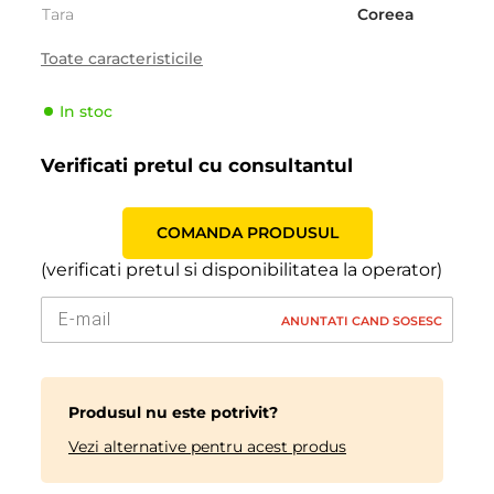
Tara
Coreea
Sezonalitate
Vara
Toate caracteristicile
Tipul de vehicul
SUV
In stoc
Producator
Hankook
Indicele de viteză
H (210 km/h)
Verificati pretul cu consultantul
Indicele de sarcină
106 (950kg)
COMANDA PRODUSUL
(verificati pretul si disponibilitatea la operator)
ANUNTATI CAND SOSESC
Produsul nu este potrivit?
Vezi alternative pentru acest produs