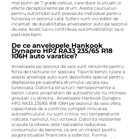
mai putin de 7 grade celsius, care duce la situatii si
efecte deceptionante pe drum. Aieste cauciucuri
pentru automobil sunt prevazute individual pentru
folosirea in sezonul cald. Soferii sunt incredibil de
incantati de durabilitatea anvelopelor auto pe sezonul
da vara. Acest lucru contribuie automobilistilor sa-si
pastreze banii.
De ce anvelopele Hankook
Dynapro HP2 RA33 235/65 R18
106H auto varatice?
Anvelopele pe sezonul da vara sunt renumite pentru
forta de tractiune lor speciala. Tipurile benzii rulare a
aiestei anvelope auto sunt dezvoltate special pentru
deplasarea pe suprafata drumului uscata sau
lunecoasa. Datorita structurii nemaipomenite a
benzii rulare, proprietarii de autovehicule nu intilnesc
greutati cu directia . Anvelopele Hankook Dynapro
HP2 RA33 235/65 R18 106H pe sezonul da vara ofera
capacitatea de a controla complet miscarea
autovehiculului, nu sunt critice: nici temperaturile
ridicate, namolul, nici vortexul. Datorita rezistentei
scazute la vibrare, este realizabila reducerea
consumului de benzina, ce are un impact pozitiv
asupra situatiei financiare a soferilor. Forma