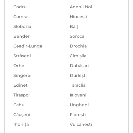
Codru
Anenii Noi
Comrat
Hînceşti
Slobozia
Bălţi
Bender
Soroca
Ceadîr-Lunga
Drochia
Strășeni
Cimișlia
Orhei
Dubăsari
Singerei
Durlești
Edineț
Taraclia
Tiraspol
Ialoveni
Cahul
Ungheni
Căușeni
Floreşti
Rîbnița
Vulcăneşti