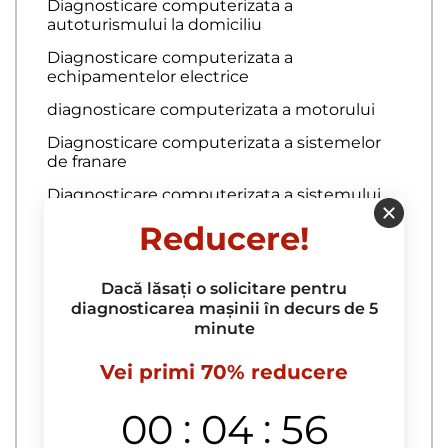
Diagnosticare computerizata a
autoturismului la domiciliu
Diagnosticare computerizata a
echipamentelor electrice
diagnosticare computerizata a motorului
Diagnosticare computerizata a sistemelor
de franare
Diagnosticare computerizata a sistemului
de aprindere
Reducere!
Diagnosticare computerizata auto
diagnosticare computerizata auto
Dacă lăsați o solicitare pentru
diagnosticarea mașinii în decurs de 5
Diagnosticare computernica a motoarelor
minute
de camioane de marfa
Diagnosticare cremaliera de directie
Vei primi 70% reducere
Diagnosticare echipamente electrice
:
:
00
04
55
Diagnosticare ECU