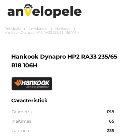
Principala
Anvelopele
Hankook
Hankook Dynapro HP2 RA33 235/65 R18 106H
Hankook Dynapro HP2 RA33 235/65
R18 106H
Caracteristici:
Diametru
R18
Inaltimea
65
Latimea
235