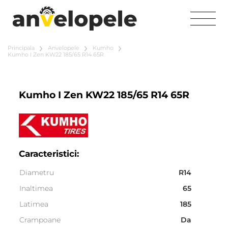
Principala
Anvelopele
Kumho
Kumho I Zen KW22 185/65 R14 65R
Kumho I Zen KW22 185/65 R14 65R
Caracteristici:
Diametru
R14
Inaltimea
65
Latimea
185
Crampoane
Da