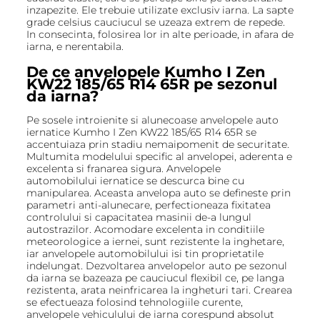
inzapezite. Ele trebuie utilizate exclusiv iarna. La sapte
grade celsius cauciucul se uzeaza extrem de repede.
In consecinta, folosirea lor in alte perioade, in afara de
iarna, e nerentabila.
De ce anvelopele Kumho I Zen
KW22 185/65 R14 65R pe sezonul
da iarna?
Pe sosele introienite si alunecoase anvelopele auto
iernatice Kumho I Zen KW22 185/65 R14 65R se
accentuiaza prin stadiu nemaipomenit de securitate.
Multumita modelului specific al anvelopei, aderenta e
excelenta si franarea sigura. Anvelopele
automobilului iernatice se descurca bine cu
manipularea. Aceasta anvelopa auto se defineste prin
parametri anti-alunecare, perfectioneaza fixitatea
controlului si capacitatea masinii de-a lungul
autostrazilor. Acomodare excelenta in conditiile
meteorologice a iernei, sunt rezistente la inghetare,
iar anvelopele automobilului isi tin proprietatile
indelungat. Dezvoltarea anvelopelor auto pe sezonul
da iarna se bazeaza pe cauciucul flexibil ce, pe langa
rezistenta, arata neinfricarea la ingheturi tari. Crearea
se efectueaza folosind tehnologiile curente,
anvelopele vehiculului de iarna corespund absolut