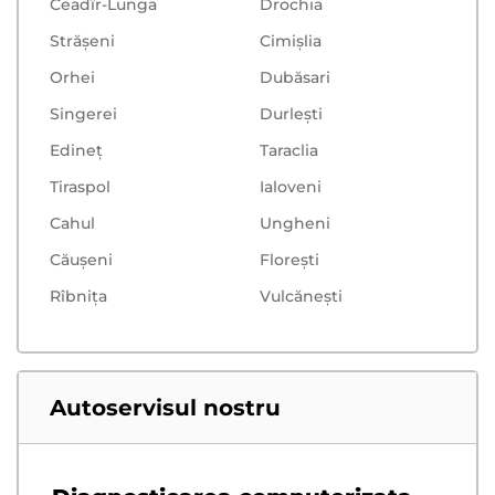
Ceadîr-Lunga
Drochia
Strășeni
Cimișlia
Orhei
Dubăsari
Singerei
Durlești
Edineț
Taraclia
Tiraspol
Ialoveni
Cahul
Ungheni
Căușeni
Floreşti
Rîbnița
Vulcăneşti
Autoservisul nostru