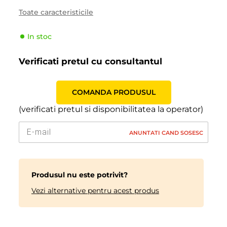
Tara
Coreea
Toate caracteristicile
Sezonalitate
Iarna
In stoc
Tipul de vehicul
Pasager
Producator
Kumho
Verificati pretul cu consultantul
Indicele de viteză
R (170 km/h)
Indicele de sarcină
65 (290kg)
COMANDA PRODUSUL
(verificati pretul si disponibilitatea la operator)
ANUNTATI CAND SOSESC
Produsul nu este potrivit?
Vezi alternative pentru acest produs