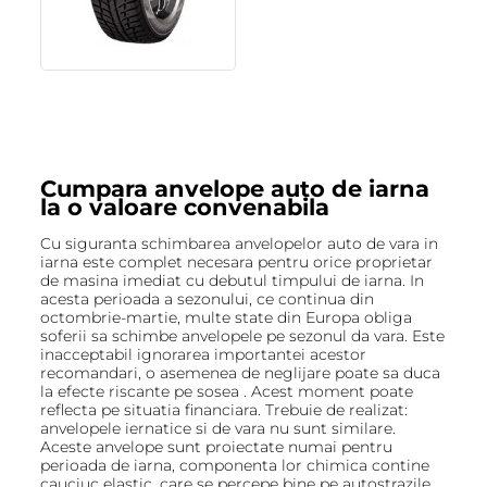
Cumpara anvelope auto de iarna
la o valoare convenabila
Cu siguranta schimbarea anvelopelor auto de vara in
iarna este complet necesara pentru orice proprietar
de masina imediat cu debutul timpului de iarna. In
acesta perioada a sezonului, ce continua din
octombrie-martie, multe state din Europa obliga
soferii sa schimbe anvelopele pe sezonul da vara. Este
inacceptabil ignorarea importantei acestor
recomandari, o asemenea de neglijare poate sa duca
la efecte riscante pe sosea . Acest moment poate
reflecta pe situatia financiara. Trebuie de realizat:
anvelopele iernatice si de vara nu sunt similare.
Aceste anvelope sunt proiectate numai pentru
perioada de iarna, componenta lor chimica contine
cauciuc elastic, care se percepe bine pe autostrazile