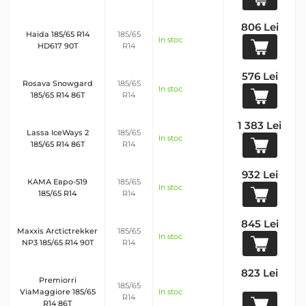
806 Lei
Haida 185/65 R14
185/65
In stoc
HD617 90T
R14
576 Lei
Rosava Snowgard
185/65
In stoc
185/65 R14 86T
R14
1 383 Lei
Lassa IceWays 2
185/65
In stoc
185/65 R14 86T
R14
932 Lei
КАМА Евро-519
185/65
In stoc
185/65 R14
R14
845 Lei
Maxxis Arctictrekker
185/65
In stoc
NP3 185/65 R14 90T
R14
823 Lei
Premiorri
185/65
ViaMaggiore 185/65
In stoc
R14
R14 86T