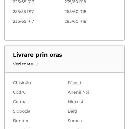
225/65 R17
235/60 R18
235/55 R17
265/60 R18
235/65 R17
285/60 R18
Livrare prin oras
Vezi toate
Chișinău
Făleşti
Codru
Anenii Noi
Comrat
Hînceşti
Slobozia
Bălţi
Bender
Soroca