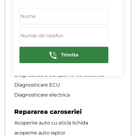
de franare
Diagnosticare computerizata a sistemului
de aprindere
Diagnosticare computerizata auto
diagnosticare computerizata auto
Diagnosticare computernica a motoarelor
de camioane de marfa
Trimite
Diagnosticare cremaliera de directie
Diagnosticare echipamente electrice
Diagnosticare ECU
Diagnosticare electrica
Repararea caroseriei
Acoperire auto cu sticla lichida
acoperire auto raptor