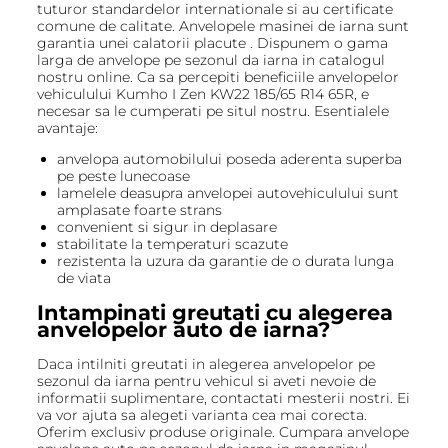
tuturor standardelor internationale si au certificate
comune de calitate. Anvelopele masinei de iarna sunt
garantia unei calatorii placute . Dispunem o gama
larga de anvelope pe sezonul da iarna in catalogul
nostru online. Ca sa percepiti beneficiile anvelopelor
vehiculului Kumho I Zen KW22 185/65 R14 65R, e
necesar sa le cumperati pe situl nostru. Esentialele
avantaje:
anvelopa automobilului poseda aderenta superba
pe peste lunecoase
lamelele deasupra anvelopei autovehiculului sunt
amplasate foarte strans
convenient si sigur in deplasare
stabilitate la temperaturi scazute
rezistenta la uzura da garantie de o durata lunga
de viata
Intampinati greutati cu alegerea
anvelopelor auto de iarna?
Daca intilniti greutati in alegerea anvelopelor pe
sezonul da iarna pentru vehicul si aveti nevoie de
informatii suplimentare, contactati mesterii nostri. Ei
va vor ajuta sa alegeti varianta cea mai corecta.
Oferim exclusiv produse originale. Cumpara anvelope