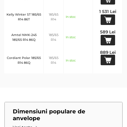
1 531 Lei
Kelly Winter ST 185/65
185/65
In stoc
R14 86T
R14
589 Lei
Amtel NMK-245
185/65
In stoc
185/65 R14 86Q
R14
889 Lei
Cordiant Polar 185/65
185/65
In stoc
R14 86Q
R14
Dimensiuni populare de
anvelope