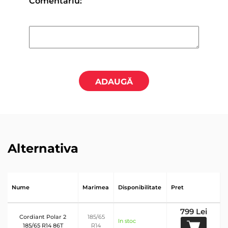
Comentariu:
ADAUGĂ
Alternativa
Nume
Marimea
Disponibilitate
Pret
799 Lei
Cordiant Polar 2
185/65
In stoc
185/65 R14 86T
R14