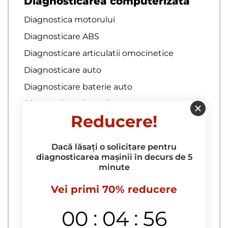
Diagnosticarea computerizata
Diagnostica motorului
Diagnosticare ABS
Diagnosticare articulatii omocinetice
Diagnosticare auto
Diagnosticare baterie auto
Diagnosticare bratari
Reducere!
Diagnosticare bucselor pentru brate
Diagnosticare complexa
Dacă lăsați o solicitare pentru
Diagnosticare computerizata a
diagnosticarea mașinii în decurs de 5
autoturismului la domiciliu
minute
Diagnosticare computerizata a
Vei primi 70% reducere
echipamentelor electrice
diagnosticare computerizata a motorului
:
:
00
04
55
Diagnosticare computerizata a sistemelor