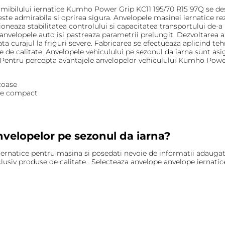
mibilului iernatice Kumho Power Grip KC11 195/70 R15 97Q se de
este admirabila si oprirea sigura. Anvelopele masinei iernatice 
tioneaza stabilitatea controlului si capacitatea transportului de-a
r anvelopele auto isi pastreaza parametrii prelungit. Dezvoltarea
ta curajul la friguri severe. Fabricarea se efectueaza aplicind te
e de calitate. Anvelopele vehiculului pe sezonul da iarna sunt a
 Pentru percepta avantajele anvelopelor vehiculului Kumho Power 
coase
rte compact
nvelopelor pe sezonul da iarna?
 iernatice pentru masina si posedati nevoie de informatii adaugato
lusiv produse de calitate . Selecteaza anvelope anvelope iernatice 