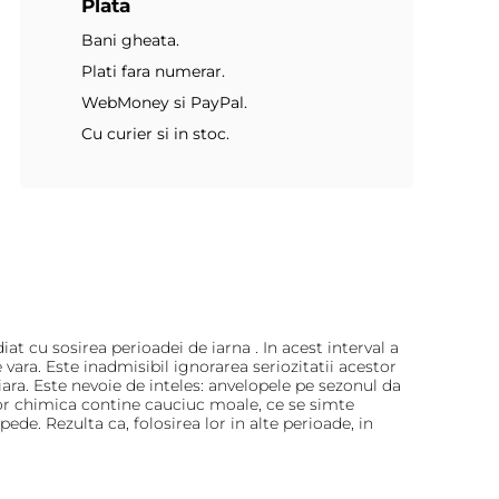
Plata
Bani gheata.
Plati fara numerar.
WebMoney si PayPal.
Cu curier si in stoc.
t cu sosirea perioadei de iarna . In acest interval a
ara. Este inadmisibil ignorarea seriozitatii acestor
iara. Este nevoie de inteles: anvelopele pe sezonul da
lor chimica contine cauciuc moale, ce se simte
de. Rezulta ca, folosirea lor in alte perioade, in