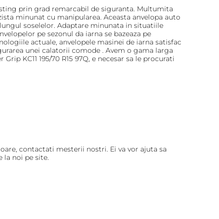
sting prin grad remarcabil de siguranta. Multumita
rezista minunat cu manipularea. Aceasta anvelopa auto
 lungul soselelor. Adaptare minunata in situatiile
 anvelopelor pe sezonul da iarna se bazeaza pe
hnologiile actuale, anvelopele masinei de iarna satisfac
sigurarea unei calatorii comode . Avem o gama larga
Grip KC11 195/70 R15 97Q, e necesar sa le procurati
are, contactati mesterii nostri. Ei va vor ajuta sa
la noi pe site.