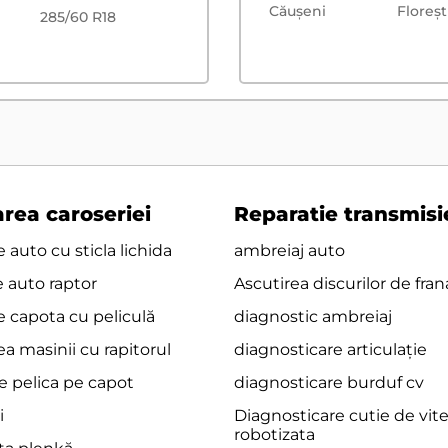
Căușeni
Floreşt
285/60 R18
rea caroseriei
Reparatie transmisi
 auto cu sticla lichida
ambreiaj auto
e auto raptor
Ascutirea discurilor de fran
e capota cu peliculă
diagnostic ambreiaj
a masinii cu rapitorul
diagnosticare articulație
e pelica pe capot
diagnosticare burduf cv
i
Diagnosticare cutie de vit
robotizata