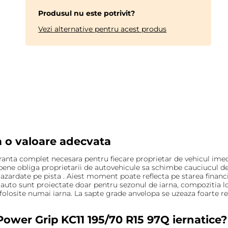
Produsul nu este potrivit?
Vezi alternative pentru acest produs
a o valoare adecvata
anta complet necesara pentru fiecare proprietar de vehicul imedia
ene obliga proprietarii de autovehicule sa schimbe cauciucul de v
 hazardate pe pista . Aiest moment poate reflecta pe starea financ
e auto sunt proiectate doar pentru sezonul de iarna, compozitia 
olosite numai iarna. La sapte grade anvelopa se uzeaza foarte repe
wer Grip KC11 195/70 R15 97Q iernatice?