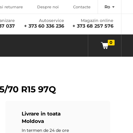
Ro
si returnare
Despre noi
Contacte
anizare
Autoservice
Magazin online
37 037
+ 373 60 336 236
+ 373 68 257 576
0
5/70 R15 97Q
Livrare in toata
Moldova
In termen de 24 de ore