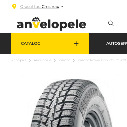
Orasul tau
Chisinau
+
CATALOG
AUTOSER
Principala
Anvelopele
Kumho
Kumho Power Grip KC11 195/70 