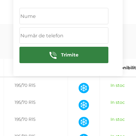
ADAUGĂ
Trimite
Marimea
Tip
Disponibili
195/70 R15
In stoc
195/70 R15
In stoc
195/70 R15
In stoc