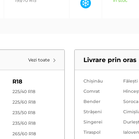
195/70 R15
In stoc
Livrare prin oras
Vezi toate
R18
Chișinău
Făleşti
Comrat
Hînceş
225/40 R18
Bender
Soroca
225/60 R18
Strășeni
Cimișli
235/50 R18
Singerei
Durleșt
235/60 R18
Tiraspol
Ialoven
265/60 R18