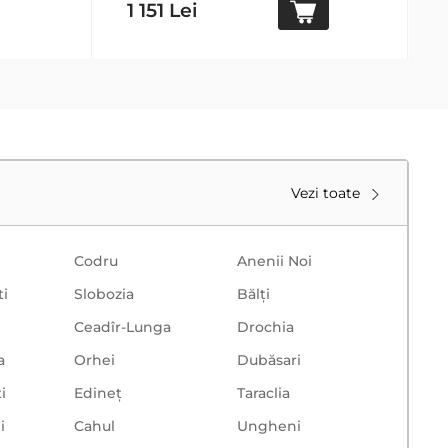
1 151 Lei
Vezi toate
Codru
Anenii Noi
ti
Slobozia
Bălţi
Ceadîr-Lunga
Drochia
a
Orhei
Dubăsari
i
Edineț
Taraclia
i
Cahul
Ungheni