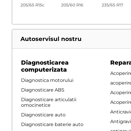
205/65 R15c
205/60 R16
235/65 R17
Autoservisul nostru
Diagnosticarea
Repara
computerizata
Acoperire
Diagnostica motorului
acoperir
Diagnosticare ABS
Acoperir
Diagnosticare articulatii
Acoperire
omocinetice
Anticravi
Diagnosticare auto
Antigravi
Diagnosticare baterie auto