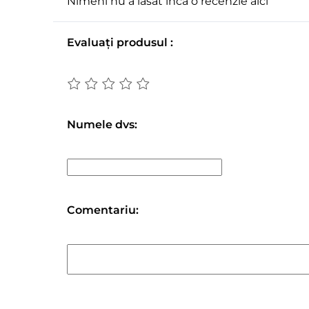
Nimeni nu a lăsat încă o recenzie aici
Evaluați produsul :
Numele dvs:
Comentariu: