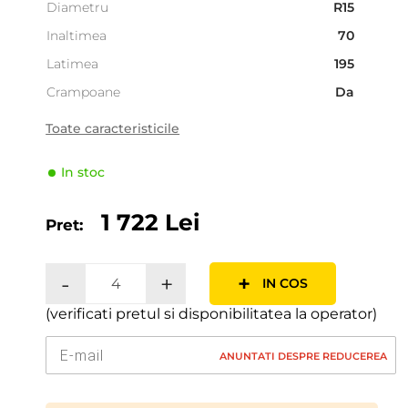
Diametru
R15
Inaltimea
70
Latimea
195
Crampoane
Da
Tara
Coreea
Toate caracteristicile
Sezonalitate
Iarna
In stoc
Tipul de vehicul
SUV
Producator
Kumho
1 722 Lei
Pret:
Indicele de viteză
Q (160 km/h)
Indicele de sarcină
97 (730kg)
-
+
+
IN COS
(verificati pretul si disponibilitatea la operator)
ANUNTATI DESPRE REDUCEREA