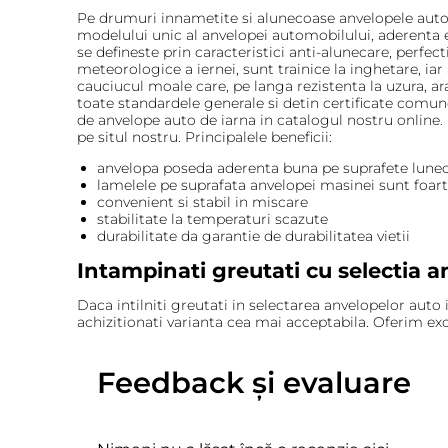
Pe drumuri innametite si alunecoase anvelopele auto
modelului unic al anvelopei automobilului, aderenta 
se defineste prin caracteristici anti-alunecare, perfec
meteorologice a iernei, sunt trainice la inghetare, ia
cauciucul moale care, pe langa rezistenta la uzura, ara
toate standardele generale si detin certificate comun
de anvelope auto de iarna in catalogul nostru online.
pe situl nostru. Principalele beneficii:
anvelopa poseda aderenta buna pe suprafete lune
lamelele pe suprafata anvelopei masinei sunt foa
convenient si stabil in miscare
stabilitate la temperaturi scazute
durabilitate da garantie de durabilitatea vietii
Intampinati greutati cu selectia a
Daca intilniti greutati in selectarea anvelopelor auto
achizitionati varianta cea mai acceptabila. Oferim exc
Feedback și evaluare