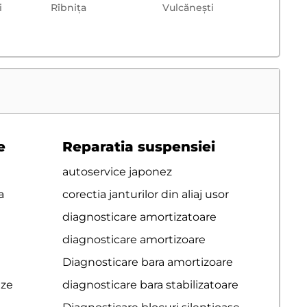
i
Rîbnița
Vulcăneşti
e
Reparatia suspensiei
autoservice japonez
a
corectia janturilor din aliaj usor
diagnosticare amortizatoare
diagnosticare amortizoare
Diagnosticare bara amortizoare
eze
diagnosticare bara stabilizatoare