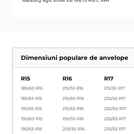
Radburg Agis Snow Ice 195/70 R15 C 99H
Dimensiuni populare de anvelope
R15
R16
R17
185/60 R15
215/55 R16
215/55 R17
185/65 R15
215/60 R16
225/45 R17
195/55 R15
215/65 R16
225/60 R17
195/60 R15
195/55 R16
225/65 R17
195/65 R15
205/55 R16
235/55 R17