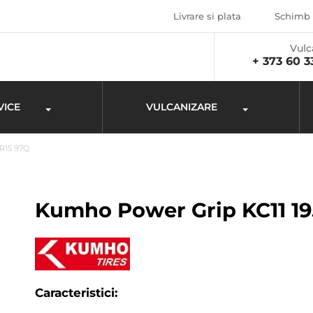
Livrare si plata
Schimb 
Vulc
+ 373 60 3
VICE
VULCANIZARE
R15 97Q
Kumho Power Grip KC11 19
Caracteristici: