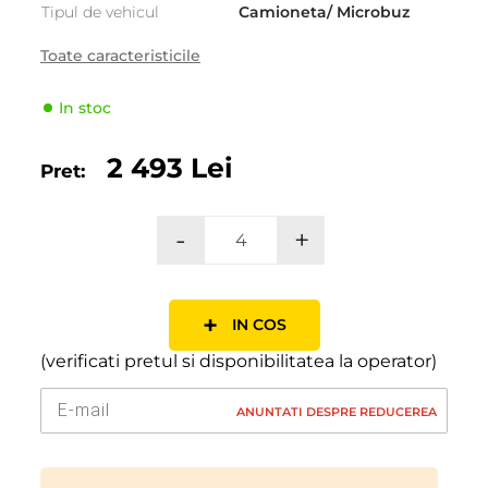
Tipul de vehicul
Camioneta/ Microbuz
Producator
LingLong
Toate caracteristicile
Indicele de viteză
Q (160 km/h)
In stoc
Indicele de sarcină
117/115
2 493 Lei
Pret:
-
+
+
IN COS
(verificati pretul si disponibilitatea la operator)
ANUNTATI DESPRE REDUCEREA