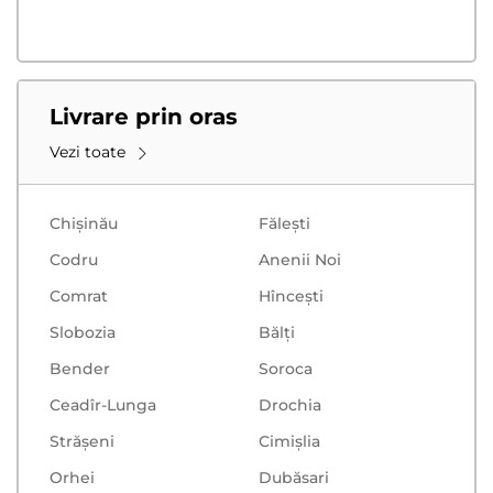
Livrare prin oras
Vezi toate
Chișinău
Făleşti
Codru
Anenii Noi
Comrat
Hînceşti
Slobozia
Bălţi
Bender
Soroca
Ceadîr-Lunga
Drochia
Strășeni
Cimișlia
Orhei
Dubăsari