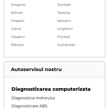
Singerei
Durlești
Edineț
Taraclia
Tiraspol
Ialoveni
Cahul
Ungheni
Căușeni
Floreşti
Rîbnița
Vulcăneşti
Autoservisul nostru
Diagnosticarea computerizata
Diagnostica motorului
Diagnosticare ABS