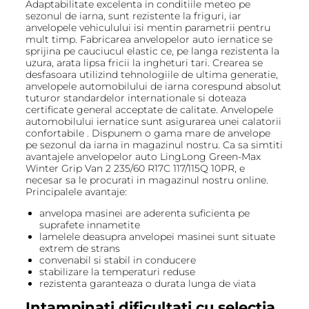
Adaptabilitate excelenta in conditiile meteo pe
sezonul de iarna, sunt rezistente la friguri, iar
anvelopele vehiculului isi mentin parametrii pentru
mult timp. Fabricarea anvelopelor auto iernatice se
sprijina pe cauciucul elastic ce, pe langa rezistenta la
uzura, arata lipsa fricii la ingheturi tari. Crearea se
desfasoara utilizind tehnologiile de ultima generatie,
anvelopele automobilului de iarna corespund absolut
tuturor standardelor internationale si doteaza
certificate general acceptate de calitate. Anvelopele
automobilului iernatice sunt asigurarea unei calatorii
confortabile . Dispunem o gama mare de anvelope
pe sezonul da iarna in magazinul nostru. Ca sa simtiti
avantajele anvelopelor auto LingLong Green-Max
Winter Grip Van 2 235/60 R17C 117/115Q 10PR, e
necesar sa le procurati in magazinul nostru online.
Principalele avantaje:
anvelopa masinei are aderenta suficienta pe
suprafete innametite
lamelele deasupra anvelopei masinei sunt situate
extrem de strans
convenabil si stabil in conducere
stabilizare la temperaturi reduse
rezistenta garanteaza o durata lunga de viata
Intampinati dificultati cu selectia