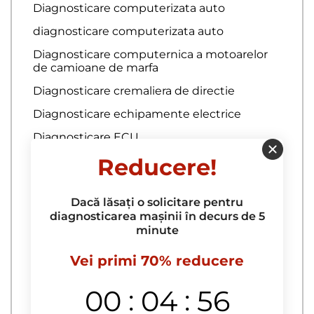
Diagnosticare computerizata auto
diagnosticare computerizata auto
Diagnosticare computernica a motoarelor
de camioane de marfa
Diagnosticare cremaliera de directie
Diagnosticare echipamente electrice
Diagnosticare ECU
Diagnosticare electrica
Reducere!
Repararea caroseriei
Dacă lăsați o solicitare pentru
diagnosticarea mașinii în decurs de 5
Acoperire auto cu sticla lichida
minute
acoperire auto raptor
Vei primi 70% reducere
Acoperire capota cu peliculă
:
:
00
04
55
Acoperirea masinii cu rapitorul