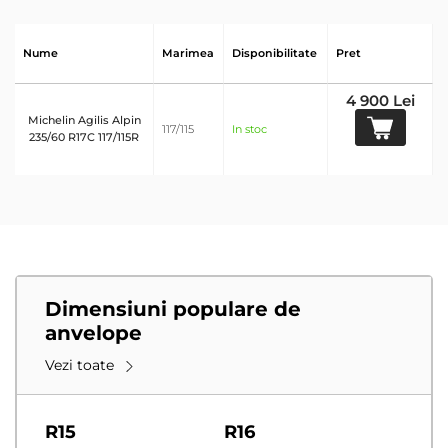
Nume
Marimea
Disponibilitate
Pret
4 900 Lei
Michelin Agilis Alpin
117/115
In stoc
235/60 R17C 117/115R
Dimensiuni populare de
anvelope
Vezi toate
R15
R16