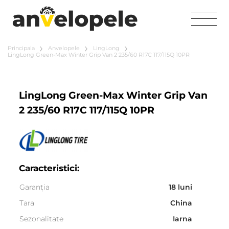
Principala
Anvelopele
LingLong
LingLong Green-Max Winter Grip Van 2 235/60 R17C 117/115Q 10PR
LingLong Green-Max Winter Grip Van
2 235/60 R17C 117/115Q 10PR
Caracteristici:
Garanția
18 luni
Tara
China
Sezonalitate
Iarna