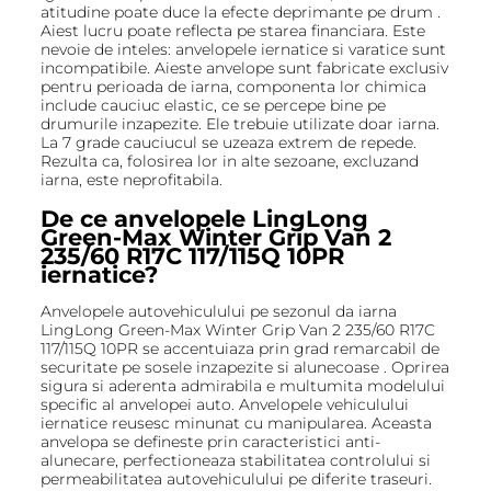
atitudine poate duce la efecte deprimante pe drum .
Aiest lucru poate reflecta pe starea financiara. Este
nevoie de inteles: anvelopele iernatice si varatice sunt
incompatibile. Aieste anvelope sunt fabricate exclusiv
pentru perioada de iarna, componenta lor chimica
include cauciuc elastic, ce se percepe bine pe
drumurile inzapezite. Ele trebuie utilizate doar iarna.
La 7 grade cauciucul se uzeaza extrem de repede.
Rezulta ca, folosirea lor in alte sezoane, excluzand
iarna, este neprofitabila.
De ce anvelopele LingLong
Green-Max Winter Grip Van 2
235/60 R17C 117/115Q 10PR
iernatice?
Anvelopele autovehiculului pe sezonul da iarna
LingLong Green-Max Winter Grip Van 2 235/60 R17C
117/115Q 10PR se accentuiaza prin grad remarcabil de
securitate pe sosele inzapezite si alunecoase . Oprirea
sigura si aderenta admirabila e multumita modelului
specific al anvelopei auto. Anvelopele vehiculului
iernatice reusesc minunat cu manipularea. Aceasta
anvelopa se defineste prin caracteristici anti-
alunecare, perfectioneaza stabilitatea controlului si
permeabilitatea autovehiculului pe diferite traseuri.