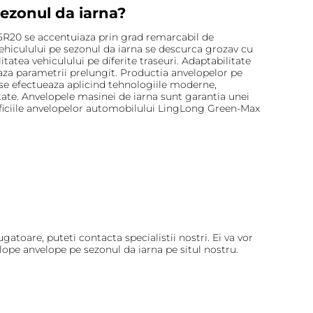
ezonul da iarna?
35R20 se accentuiaza prin grad remarcabil de
ehiculului pe sezonul da iarna se descurca grozav cu
tatea vehiculului pe diferite traseuri. Adaptabilitate
reaza parametrii prelungit. Productia anvelopelor pe
a se efectueaza aplicind tehnologiile moderne,
tate. Anvelopele masinei de iarna sunt garantia unei
eficiile anvelopelor automobilului LingLong Green-Max
gatoare, puteti contacta specialistii nostri. Ei va vor
ope anvelope pe sezonul da iarna pe situl nostru.