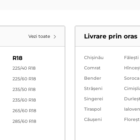
Livrare prin oras
Vezi toate
R18
Chișinău
Făleşti
Comrat
Hînceş
225/40 R18
Bender
Soroca
225/60 R18
Strășeni
Cimișli
235/50 R18
Singerei
Durleșt
235/60 R18
Tiraspol
Ialoven
265/60 R18
Căușeni
Floreşt
285/60 R18