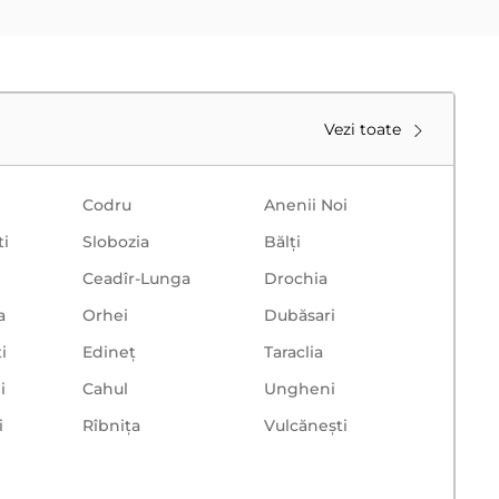
Vezi toate
Codru
Anenii Noi
ti
Slobozia
Bălţi
Ceadîr-Lunga
Drochia
a
Orhei
Dubăsari
i
Edineț
Taraclia
i
Cahul
Ungheni
i
Rîbnița
Vulcăneşti