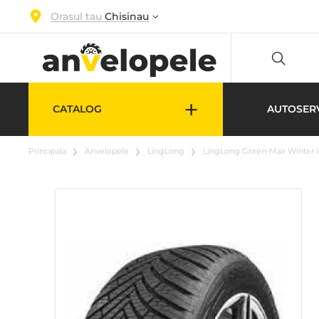
Orasul tau
Chisinau
+
CATALOG
AUTOSER
Principala
Anvelopele
LingLong
LingLong Green-Max Winter ic