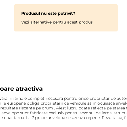
Produsul nu este potrivit?
Vezi alternative pentru acest produs
oare atractiva
ara in iarna e complet necesara pentru orice proprietar de autov
arile europene obliga proprietarii de vehicule sa inlocuiasca anv
 rezultate riscante pe drum . Aiest lucru poate reflecta pe starea 
e anvelope sunt fabricate exclusiv pentru sezonul de iarna, struc
e doar iarna. La 7 grade anvelopa se uzeaza repede. Rezulta ca, fo