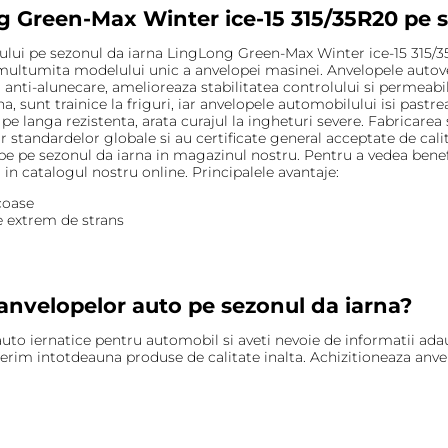
 Green-Max Winter ice-15 315/35R20 pe s
ulului pe sezonul da iarna LingLong Green-Max Winter ice-15 315/
e multumita modelului unic a anvelopei masinei. Anvelopele autov
anti-alunecare, amelioreaza stabilitatea controlului si permeabili
a, sunt trainice la friguri, iar anvelopele automobilului isi past
 pe langa rezistenta, arata curajul la ingheturi severe. Fabricare
 standardelor globale si au certificate general acceptate de cali
pe pe sezonul da iarna in magazinul nostru. Pentru a vedea ben
i in catalogul nostru online. Principalele avantaje:
coase
e extrem de strans
anvelopelor auto pe sezonul da iarna?
r auto iernatice pentru automobil si aveti nevoie de informatii adau
rim intotdeauna produse de calitate inalta. Achizitioneaza anvel