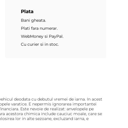
Plata
Bani gheata.
Plati fara numerar.
WebMoney si PayPal.
Cu curier si in stoc.
ehicul deodata cu debutul vremei de iarna. In acest
elopele varatice. E nepermis ignorarea importantei
financiara. Este nevoie de realizat: anvelopele pe
tura acestora chimica include cauciuc moale, care se
losirea lor in alte sezoane, excluzand iarna, e