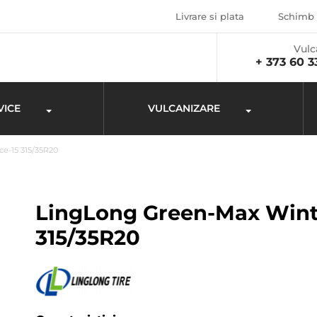
Livrare si plata
Schimb 
Vulc
+ 373 60 3
VICE
VULCANIZARE
e-15 315/35R20
LingLong Green-Max Winte
315/35R20