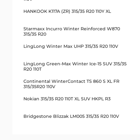
HANKOOK K117A (ZR) 315/35 R20 110Y XL
Starmaxx Incurro Winter Reinforced W870
315/35 R20
LingLong Winter Max UHP 315/35 R20 110V
LingLong Green-Max Winter Ice-15 SUV 315/35
R20 110T
Continental WinterContact TS 860 S XL FR
315/35R20 110V
Nokian 315/35 R20 110T XL SUV HKPL R3
Bridgestone Blizzak LM005 315/35 R20 110V