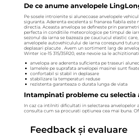
De ce anume anvelopele LingLong
Pe sosele introienite si alunecoase anvelopele vehic
siguranta. Aderenta excelenta si franarea fiabila est
directia. Aceasta anvelopa se defineste prin parametri 
perfecta in conditiile meteorologice pe timpul de iarn
sezonul da iarna se bazeaza pe cauciucul elastic care,
anvelopele autovehiculului de iarna corespund tuturor
deplasari placute . Avem un sortiment larg de anvelo
Winter ice-15 315/35R20, este nevoie sa le achizitionat
anvelopa are aderenta suficienta pe traseuri alune
lamelele pe suprafata anvelopei masinei sunt fixat
confortabil si stabil in deplasare
stabilizare la temperaturi reduse
rezistenta garanteaza o durata lunga de viata
Intampinati probleme cu selectia 
In caz ca intilniti dificultati in selectarea anvelopelo
consulta cum sa procurati optiunea cea mai buna. Ofe
Feedback și evaluare