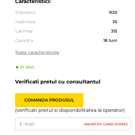
Caracteristici:
Diametru
R20
Inaltimea
35
Latimea
315
Garanția
18 luni
Tara
Europa
Toate caracteristicile
Clasificarea dupa
Conducătoare
amplasarea pe axa
In stoc
Numărul de straturi
4 PR
Verificati pretul cu consultantul
Sezonalitate
Iarna
Tipul de vehicul
Pasager
COMANDA PRODUSUL
Producator
LingLong
(verificati pretul si disponibilitatea la operator)
Indicele de viteză
T (190 km/h)
Indicele de sarcină
106 (950kg)
ANUNTATI CAND SOSESC