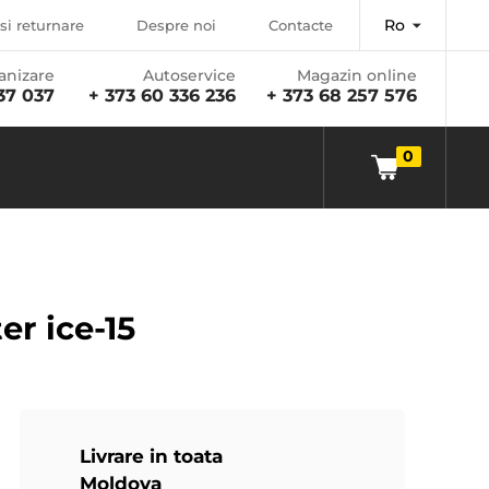
Ro
si returnare
Despre noi
Contacte
anizare
Autoservice
Magazin online
37 037
+ 373 60 336 236
+ 373 68 257 576
0
r ice-15
Livrare in toata
Moldova