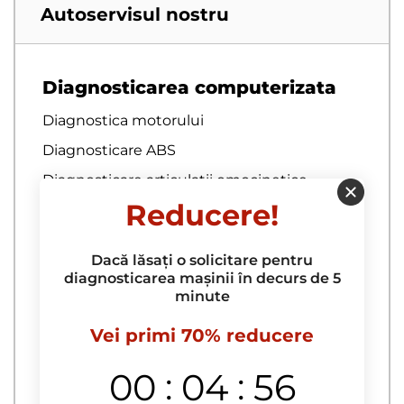
Autoservisul nostru
Diagnosticarea computerizata
Diagnostica motorului
Diagnosticare ABS
Diagnosticare articulatii omocinetice
Reducere!
Diagnosticare auto
Diagnosticare baterie auto
Dacă lăsați o solicitare pentru
Diagnosticare bratari
diagnosticarea mașinii în decurs de 5
minute
Diagnosticare bucselor pentru brate
Diagnosticare complexa
Vei primi 70% reducere
Diagnosticare computerizata a
:
:
00
04
55
autoturismului la domiciliu