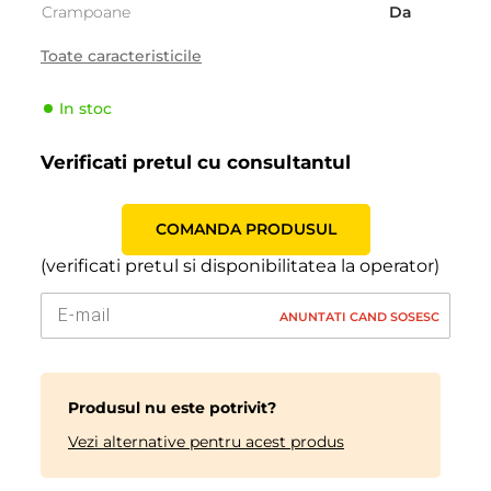
Crampoane
Da
Partea laterală consolidată
Da
Toate caracteristicile
Tara
Franța
In stoc
Sezonalitate
Iarna
Tipul de vehicul
Pasager
Verificati pretul cu consultantul
Producator
Michelin
Indicele de viteză
T (190 km/h)
COMANDA PRODUSUL
Indicele de sarcină
97 (730kg)
(verificati pretul si disponibilitatea la operator)
ANUNTATI CAND SOSESC
Produsul nu este potrivit?
Vezi alternative pentru acest produs