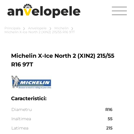
Principala
Anvelopele
Michelin
Michelin X-Ice North 2 (XIN2) 215/55 R16 97T
Michelin X-Ice North 2 (XIN2) 215/55
R16 97T
Caracteristici:
Diametru
R16
Inaltimea
55
Latimea
215