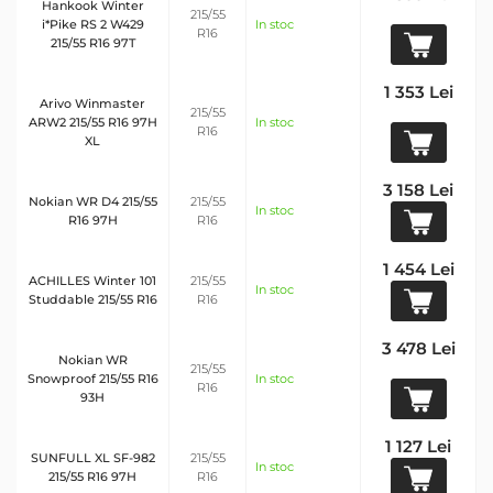
Hankook Winter
215/55
i*Pike RS 2 W429
In stoc
R16
215/55 R16 97T
1 353 Lei
Arivo Winmaster
215/55
ARW2 215/55 R16 97H
In stoc
R16
XL
3 158 Lei
Nokian WR D4 215/55
215/55
In stoc
R16 97H
R16
1 454 Lei
ACHILLES Winter 101
215/55
In stoc
Studdable 215/55 R16
R16
3 478 Lei
Nokian WR
215/55
Snowproof 215/55 R16
In stoc
R16
93H
1 127 Lei
SUNFULL XL SF-982
215/55
In stoc
215/55 R16 97H
R16