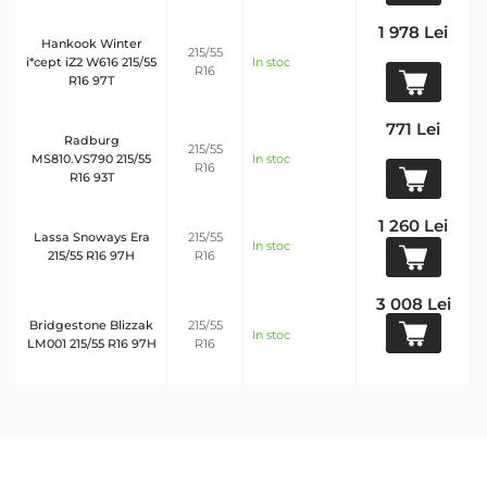
1 978 Lei
Hankook Winter
215/55
i*cept iZ2 W616 215/55
In stoc
R16
R16 97T
771 Lei
Radburg
215/55
MS810.VS790 215/55
In stoc
R16
R16 93T
1 260 Lei
Lassa Snoways Era
215/55
In stoc
215/55 R16 97H
R16
3 008 Lei
Bridgestone Blizzak
215/55
In stoc
LM001 215/55 R16 97H
R16