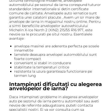
utilizind tehnologiile moderne, anvelopele
automobilului pe sezonul da iarna corespund tuturor
standardelor internationale si detin certificate
comune de calitate. Anvelopele auto iernatice sunt
garantia unei calatorii placute . Avem un sir mare de
anvelope de iarna in magazinul nostru online. Pentru
a simti beneficiile anvelopelor autovehiculului
Michelin X-Ice North 2 (XIN2) 215/55 R16 97T, este
nevoie sa le procurati pe situl nostru. Esentialele
avantaje:
anvelopa masinei are aderenta perfecta pe sosele
innametite
lamelele deasupra anvelopei automobilului sunt
foarte compact
convenient si stabil in conducere
stabilitate la temperaturi critice
rezistenta la uzura garanteaza functionare pe
termen lung
Intampinati dificultati cu alegerea
anvelopelor de iarna?
Daca intampinati probleme in alegerea anvelopelor
auto pe sezonul da iarna pentru automobil sau aveti
nevoie de referinte adaugatoare, puteti contacta
specialistii nostri. Ei va vor consulta cum sa