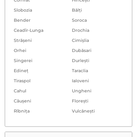
Slobozia
Bălţi
Bender
Soroca
Ceadîr-Lunga
Drochia
Strășeni
Cimișlia
Orhei
Dubăsari
Singerei
Durlești
Edineț
Taraclia
Tiraspol
Ialoveni
Cahul
Ungheni
Căușeni
Floreşti
Rîbnița
Vulcăneşti