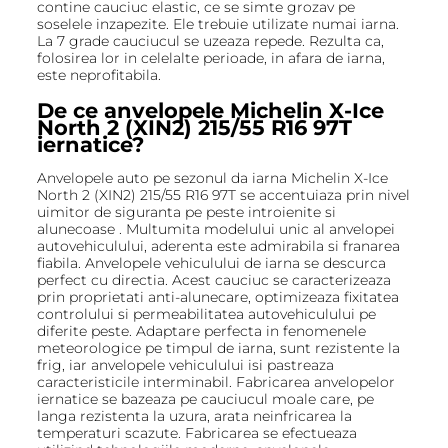
contine cauciuc elastic, ce se simte grozav pe
soselele inzapezite. Ele trebuie utilizate numai iarna.
La 7 grade cauciucul se uzeaza repede. Rezulta ca,
folosirea lor in celelalte perioade, in afara de iarna,
este neprofitabila.
De ce anvelopele Michelin X-Ice
North 2 (XIN2) 215/55 R16 97T
iernatice?
Anvelopele auto pe sezonul da iarna Michelin X-Ice
North 2 (XIN2) 215/55 R16 97T se accentuiaza prin nivel
uimitor de siguranta pe peste introienite si
alunecoase . Multumita modelului unic al anvelopei
autovehiculului, aderenta este admirabila si franarea
fiabila. Anvelopele vehiculului de iarna se descurca
perfect cu directia. Acest cauciuc se caracterizeaza
prin proprietati anti-alunecare, optimizeaza fixitatea
controlului si permeabilitatea autovehiculului pe
diferite peste. Adaptare perfecta in fenomenele
meteorologice pe timpul de iarna, sunt rezistente la
frig, iar anvelopele vehiculului isi pastreaza
caracteristicile interminabil. Fabricarea anvelopelor
iernatice se bazeaza pe cauciucul moale care, pe
langa rezistenta la uzura, arata neinfricarea la
temperaturi scazute. Fabricarea se efectueaza