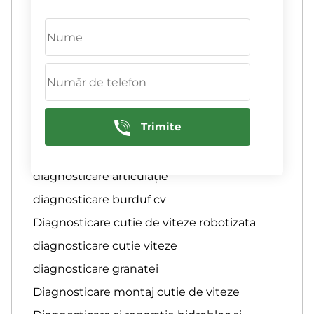
Colant auto
Colant auto
Reparatie transmisie
ambreiaj auto
Trimite
Ascutirea discurilor de frana
diagnostic ambreiaj
diagnosticare articulație
diagnosticare burduf cv
Diagnosticare cutie de viteze robotizata
diagnosticare cutie viteze
diagnosticare granatei
Diagnosticare montaj cutie de viteze