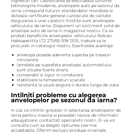
ingheturi tari. Dezvoltarea se efectueaza utilizind
tehnologiile moderne, anvelopele auto pe sezonul da
iarna corespund tuturor standardelor mondiale si
doteaza certificate general cunoscute de calitate.
Asigurarea a unei calatorii linistite sunt anvelopele
vehiculului de iarna. Dispunem un sortiment solid de
anvelope auto de iarna in magazinul nostru. Ca sa
probati beneficiile anvelopelor vehiculului Nokian
Hakkapeliitta LT2 275/65 R18 120S, trebuie sa le
procurati in catalogul nostru. Esentialele avantaje:
anvelopa poseda aderenta superba pe traseuri
introienite
lamelele pe suprafata anvelopei automobilului
sunt situate foarte strans
convenabil si sigur in conducere
stabilizare la temperaturi scazute
rezistenta la uzura asigura o durata lunga de viata
Intilniti probleme cu alegerea
anvelopelor pe sezonul da iarna?
In caz ca intilniti greutati in selectarea anvelopelor de
iarna pentru masina si posedati nevoie de informatii
adaugatoare, contactati specialistii nostri. Ei va vor
consulta cum sa alegeti optiunea cea mai
acceptabila. Oferim exclusiv produse originale.