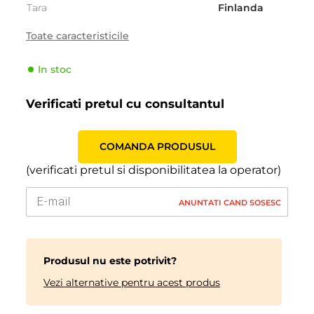
Tara
Finlanda
Sezonalitate
Iarna
Toate caracteristicile
Tipul de vehicul
SUV
In stoc
Producator
Nokian
Indicele de viteză
S (180 km/h)
Verificati pretul cu consultantul
Indicele de sarcină
120 (1400kg)
COMANDA PRODUSUL
(verificati pretul si disponibilitatea la operator)
ANUNTATI CAND SOSESC
Produsul nu este potrivit?
Vezi alternative pentru acest produs