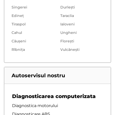
Singerei
Durlești
Edineț
Taraclia
Tiraspol
Ialoveni
Cahul
Ungheni
Căușeni
Floreşti
Rîbnița
Vulcăneşti
Autoservisul nostru
Diagnosticarea computerizata
Diagnostica motorului
Diagnosticare ABS