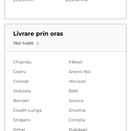
Livrare prin oras
Vezi toate
Chișinău
Făleşti
Codru
Anenii Noi
Comrat
Hînceşti
Slobozia
Bălţi
Bender
Soroca
Ceadîr-Lunga
Drochia
Strășeni
Cimișlia
Orhei
Dubăsari