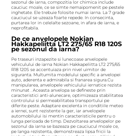
sezonul de iarna, compozitia lor chimica include
cauciuc moale, ce se simte nemaipomenit pe pestele
inghetate. Ele trebuie folosite numai iarna. La 7 grade
cauciucul se uzeaza foarte repede. In consecinta,
purtarea lor in celelalte sezoane, in afara de iarna, e
neprofitabila.
De ce anvelopele Nokian
Hakkapeliitta LT2 275/65 R18 120S
pe sezonul da iarna?
Pe traseuri inzapezite si lunecoase anvelopele
vehiculului de iarna Nokian Hakkapeliitta LT2 275/65
R18 120S se accentuiaza prin nivel uimitor de
siguranta. Multumita modelului specific a anvelopei
auto, aderenta e admirabila si franarea sigura.Cu
manipularea, anvelopele vehiculului iernatice rezista
minunat . Aceasta anvelopa se defineste prin
caracteristici anti-alunecare, optimizeaza stabilitatea
controlului si permeabilitatea transportului pe
diferite peste. Adaptare excelenta in conditiile meteo
a iernei, sunt rezistente la ger, iar anvelopele
automobilului isi mentin caracteristicile pentru o
lunga perioada de timp. Dezvoltarea anvelopelor pe
sezonul da iarna se bazeaza pe cauciucul moale ce,
pe langa rezistenta, demonstreaza lipsa fricii la