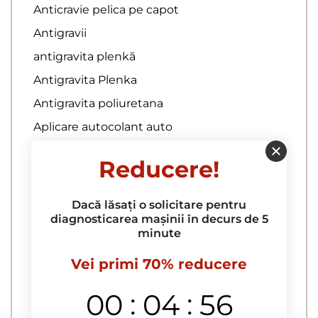
Anticravie pelica pe capot
Antigravii
antigravita plenkă
Antigravita Plenka
Antigravita poliuretana
Aplicare autocolant auto
asigurare auto
Reducere!
Autocolant auto
autocolant carbon auto
Dacă lăsați o solicitare pentru
diagnosticarea mașinii în decurs de 5
Autocolant caroserie auto
minute
Autocolant pe masina
Vei primi 70% reducere
Bamper antigraviy
ceramica auto
:
:
00
04
55
Ceramica de polisare auto