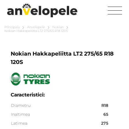
Principala
Anvelopele
Nokian
Nokian Hakkapeliitta LT2 275/65 R18 120S
Nokian Hakkapeliitta LT2 275/65 R18
120S
Caracteristici:
Diametru
R18
Inaltimea
65
Latimea
275