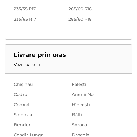
235/55 R17
265/60 R18
235/65 R17
285/60 R18
Livrare prin oras
Vezi toate
Chișinău
Făleşti
Codru
Anenii Noi
Comrat
Hînceşti
Slobozia
Bălţi
Bender
Soroca
Ceadîr-Lunga
Drochia