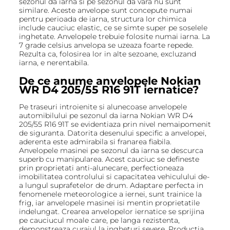
sezonul da iarna si pe sezonul da vara nu sunt
similare. Aceste anvelope sunt concepute numai
pentru perioada de iarna, structura lor chimica
include cauciuc elastic, ce se simte super pe soselele
inghetate. Anvelopele trebuie folosite numai iarna. La
7 grade celsius anvelopa se uzeaza foarte repede.
Rezulta ca, folosirea lor in alte sezoane, excluzand
iarna, e nerentabila.
De ce anume anvelopele Nokian
WR D4 205/55 R16 91T iernatice?
Pe traseuri introienite si alunecoase anvelopele
automibilului pe sezonul da iarna Nokian WR D4
205/55 R16 91T se evidentiaza prin nivel nemaipomenit
de siguranta. Datorita desenului specific a anvelopei,
aderenta este admirabila si franarea fiabila.
Anvelopele masinei pe sezonul da iarna se descurca
superb cu manipularea. Acest cauciuc se defineste
prin proprietati anti-alunecare, perfectioneaza
imobilitatea controlului si capacitatea vehiculului de-
a lungul suprafetelor de drum. Adaptare perfecta in
fenomenele meteorologice a iernei, sunt trainice la
frig, iar anvelopele masinei isi mentin proprietatile
indelungat. Crearea anvelopelor iernatice se sprijina
pe cauciucul moale care, pe langa rezistenta,
demonstreaza curajul la ingheturi severe. Productia