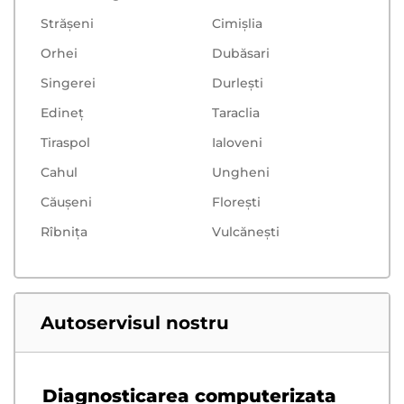
Strășeni
Cimișlia
Orhei
Dubăsari
Singerei
Durlești
Edineț
Taraclia
Tiraspol
Ialoveni
Cahul
Ungheni
Căușeni
Floreşti
Rîbnița
Vulcăneşti
Autoservisul nostru
Diagnosticarea computerizata