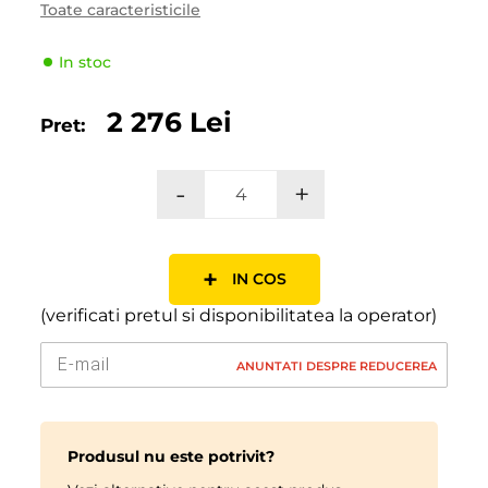
Toate caracteristicile
Tipul de vehicul
Pasager
In stoc
Producator
Nokian
Indicele de viteză
T (190 km/h)
2 276 Lei
Pret:
Indicele de sarcină
91 (615kg)
-
+
+
IN COS
(verificati pretul si disponibilitatea la operator)
ANUNTATI DESPRE REDUCEREA
Produsul nu este potrivit?