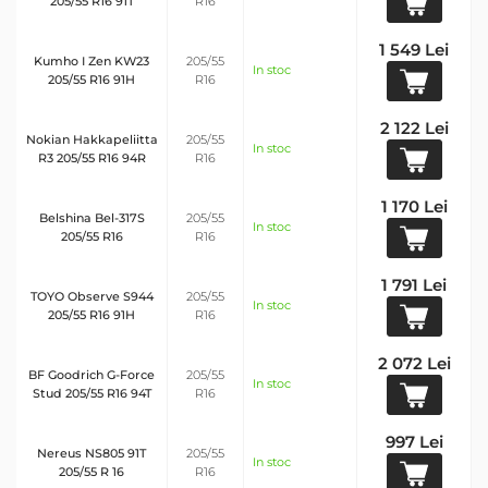
205/55 R16 91T
R16
1 549 Lei
Kumho I Zen KW23
205/55
In stoc
205/55 R16 91H
R16
2 122 Lei
Nokian Hakkapeliitta
205/55
In stoc
R3 205/55 R16 94R
R16
1 170 Lei
Belshina Bel-317S
205/55
In stoc
205/55 R16
R16
1 791 Lei
TOYO Observe S944
205/55
In stoc
205/55 R16 91H
R16
2 072 Lei
BF Goodrich G-Force
205/55
In stoc
Stud 205/55 R16 94T
R16
997 Lei
Nereus NS805 91T
205/55
In stoc
205/55 R 16
R16