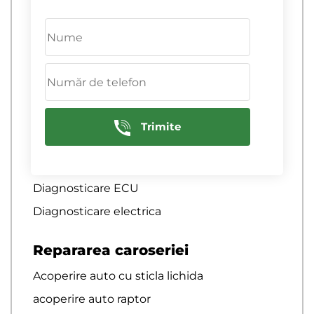
Diagnosticare computerizata a sistemului
de aprindere
Diagnosticare computerizata auto
diagnosticare computerizata auto
Diagnosticare computernica a motoarelor
de camioane de marfa
Trimite
Diagnosticare cremaliera de directie
Diagnosticare echipamente electrice
Diagnosticare ECU
Diagnosticare electrica
Repararea caroseriei
Acoperire auto cu sticla lichida
acoperire auto raptor