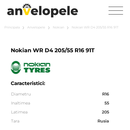
Principala
Anvelopele
Nokian
Nokian WR D4 205/55 R16 91T
Nokian WR D4 205/55 R16 91T
Caracteristici:
Diametru
R16
Inaltimea
55
Latimea
205
Tara
Rusia
Sezonalitate
Iarna