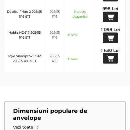
998 Lei
Debica Frigo 2 205/55
205/55
Nu este
R16 91T
R16
disponibil
1 098 Lei
Haida HD617 205/55
205/55
In stoc
R16 91T
R16
1 630 Lei
Toyo Snowprox S943
205/55
In stoc
205/55 R16 91H
R16
Dimensiuni populare de
anvelope
Vezi toate