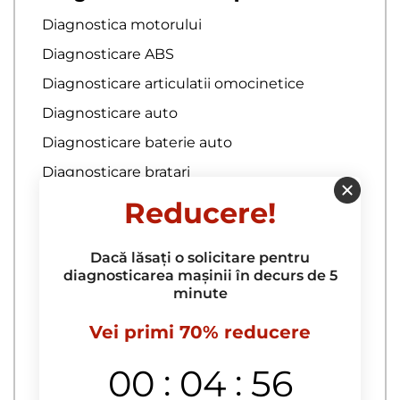
Diagnostica motorului
Diagnosticare ABS
Diagnosticare articulatii omocinetice
Diagnosticare auto
Diagnosticare baterie auto
Diagnosticare bratari
Diagnosticare bucselor pentru brate
Reducere!
Diagnosticare complexa
Dacă lăsați o solicitare pentru
Diagnosticare computerizata a
diagnosticarea mașinii în decurs de 5
autoturismului la domiciliu
minute
Diagnosticare computerizata a
echipamentelor electrice
Vei primi 70% reducere
diagnosticare computerizata a motorului
:
:
00
04
55
Diagnosticare computerizata a sistemelor
de franare