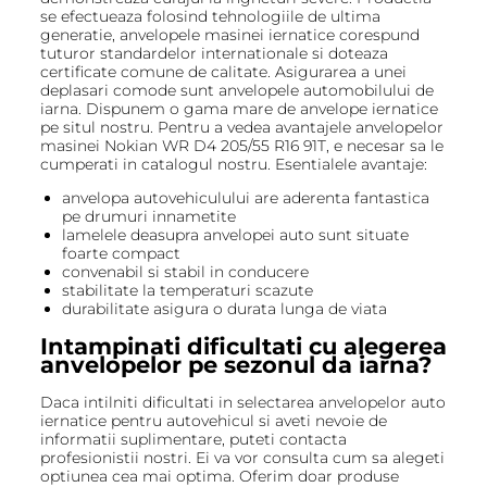
se efectueaza folosind tehnologiile de ultima
generatie, anvelopele masinei iernatice corespund
tuturor standardelor internationale si doteaza
certificate comune de calitate. Asigurarea a unei
deplasari comode sunt anvelopele automobilului de
iarna. Dispunem o gama mare de anvelope iernatice
pe situl nostru. Pentru a vedea avantajele anvelopelor
masinei Nokian WR D4 205/55 R16 91T, e necesar sa le
cumperati in catalogul nostru. Esentialele avantaje:
anvelopa autovehiculului are aderenta fantastica
pe drumuri innametite
lamelele deasupra anvelopei auto sunt situate
foarte compact
convenabil si stabil in conducere
stabilitate la temperaturi scazute
durabilitate asigura o durata lunga de viata
Intampinati dificultati cu alegerea
anvelopelor pe sezonul da iarna?
Daca intilniti dificultati in selectarea anvelopelor auto
iernatice pentru autovehicul si aveti nevoie de
informatii suplimentare, puteti contacta
profesionistii nostri. Ei va vor consulta cum sa alegeti
optiunea cea mai optima. Oferim doar produse