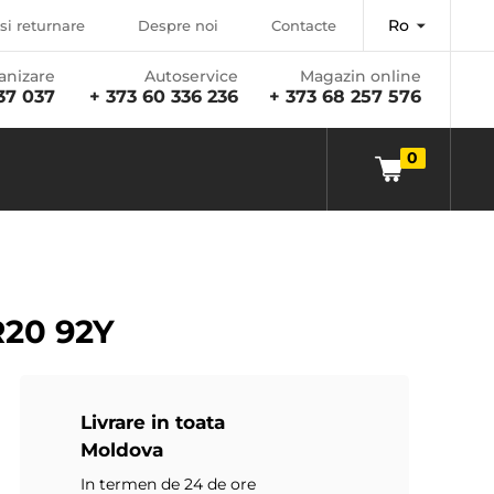
Ro
si returnare
Despre noi
Contacte
anizare
Autoservice
Magazin online
37 037
+ 373 60 336 236
+ 373 68 257 576
0
R20 92Y
Livrare in toata
Moldova
In termen de 24 de ore