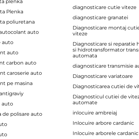
ita plenkă
diagnosticare cutie viteze
ita Plenka
diagnosticare granatei
ita poliuretana
Diagnosticare montaj cuti
 autocolant auto
viteze
e auto
Diagnosticare si reparatie 
si hidrotransformator tran
nt auto
automata
nt carbon auto
diagnosticare transmisie 
nt caroserie auto
Diagnosticare variatoare
nt pe masina
Diagnosticarea cutiei de v
ntigraviy
Diagnosticul cutiei de vite
automate
 auto
inlocuire ambreiaj
 de polisare auto
Inlocuire arbore cardanic
uto
Inlocuire arborele cardanic
uto