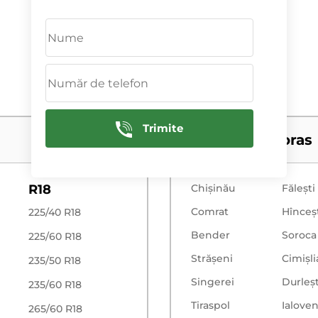
ADAUGĂ
Trimite
Livrare prin oras
Vezi toate
R18
Chișinău
Făleşti
Comrat
Hînceş
225/40 R18
Bender
Soroca
225/60 R18
Strășeni
Cimișli
235/50 R18
Singerei
Durleșt
235/60 R18
Tiraspol
Ialoven
265/60 R18