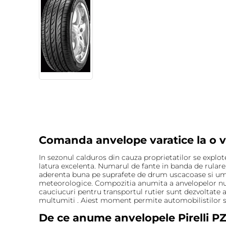
Comanda anvelope varatice la o v
In sezonul calduros din cauza proprietatilor se explo
latura excelenta. Numarul de fante in banda de rulare
aderenta buna pe suprafete de drum uscacoase si umed
meteorologice. Compozitia anumita a anvelopelor nu s
cauciucuri pentru transportul rutier sunt dezvoltate a
multumiti . Aiest moment permite automobilistilor sa
De ce anume anvelopele Pirelli PZ