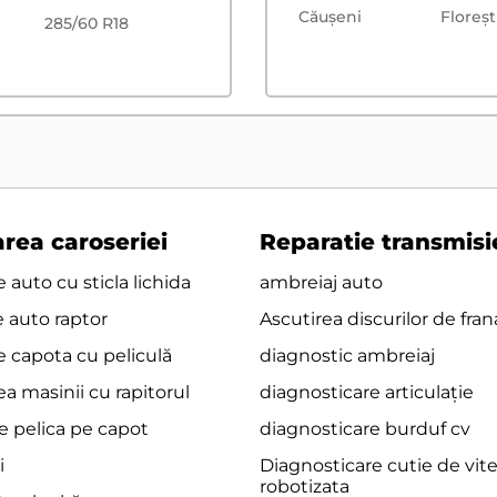
Căușeni
Floreşt
285/60 R18
rea caroseriei
Reparatie transmisi
 auto cu sticla lichida
ambreiaj auto
e auto raptor
Ascutirea discurilor de fran
e capota cu peliculă
diagnostic ambreiaj
a masinii cu rapitorul
diagnosticare articulație
e pelica pe capot
diagnosticare burduf cv
i
Diagnosticare cutie de vit
robotizata