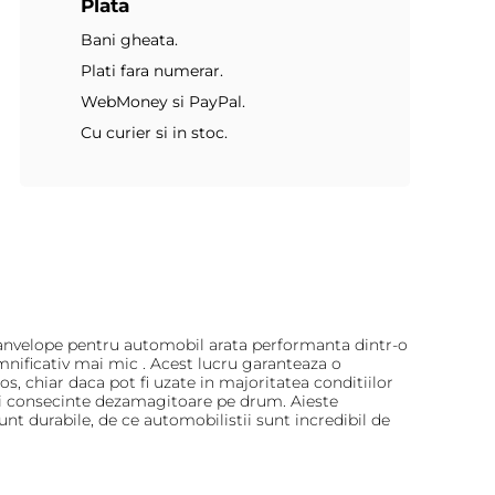
Plata
Bani gheata.
Plati fara numerar.
WebMoney si PayPal.
Cu curier si in stoc.
e anvelope pentru automobil arata performanta dintr-o
mnificativ mai mic . Acest lucru garanteaza o
 chiar daca pot fi uzate in majoritatea conditiilor
 si consecinte dezamagitoare pe drum. Aieste
nt durabile, de ce automobilistii sunt incredibil de