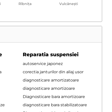
i
Rîbnița
Vulcăneşti
e
Reparatia suspensiei
autoservice japonez
a
corectia janturilor din aliaj usor
diagnosticare amortizatoare
diagnosticare amortizoare
Diagnosticare bara amortizoare
eze
diagnosticare bara stabilizatoare