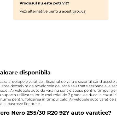
Produsul nu este potrivit?
Vezi alternative pentru acest produs
aloare disponibila
teaza anvelopele varatice . Sezonul de vara e sezonul cand acest
, spre deosebire de anvelopele de iarna sau toate sezoanele, e se
e . Anvelopele auto de vara nu sunt dispuse pentru timpul geros,
uporta utilizarea lor in mai mici de 7 grade, ce duce la cazuri
nume pentru folosirea in timpul cald. Anvelopele auto varatice su
-si pastreze finantele.
ero Nero 255/30 R20 92Y auto varatice?