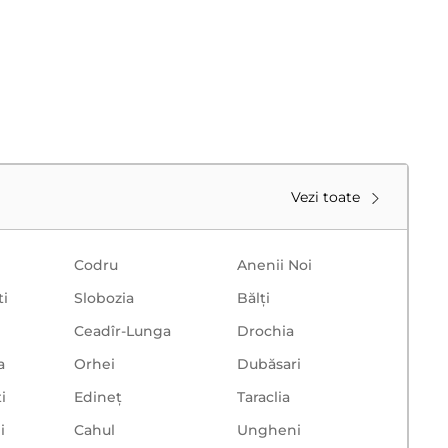
Vezi toate
Codru
Anenii Noi
ti
Slobozia
Bălţi
Ceadîr-Lunga
Drochia
a
Orhei
Dubăsari
i
Edineț
Taraclia
i
Cahul
Ungheni