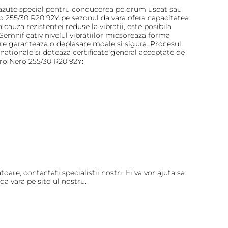
evazute special pentru conducerea pe drum uscat sau
ero 255/30 R20 92Y pe sezonul da vara ofera capacitatea
cauza rezistentei reduse la vibratii, este posibila
 Semnificativ nivelul vibratiilor micsoreaza forma
are garanteaza o deplasare moale si sigura. Procesul
ationale si doteaza certificate general acceptate de
Zero Nero 255/30 R20 92Y:
re, contactati specialistii nostri. Ei va vor ajuta sa
 vara pe site-ul nostru.