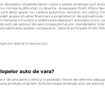
lor deosebita. Modelele benzii rulare a aiestei anvelope sunt pr
i nu intimpina dificultati cu directia . Anvelopele Pirelli PZero N
nt deloc grave: nici caldura puternica, namolul, nici vantul. Din 
rabil asupra situatiei financiare a proprietarilor de autovehicule.
m franarea minunata si stabilizarea deplasarii autovehiculului, c
le auto pe sezonul da vara corespund tuturor standardelor intern
rezonabilitatea acestei cumparaturi. Setarile principale Pirelli P
esignului special a cauciucului
velopelor auto de vara?
r de vara pentru vehicul si posedati nevoie de referinte adaugatoa
na produse originale. Achizitioneaza anvelope auto pe sezonul da