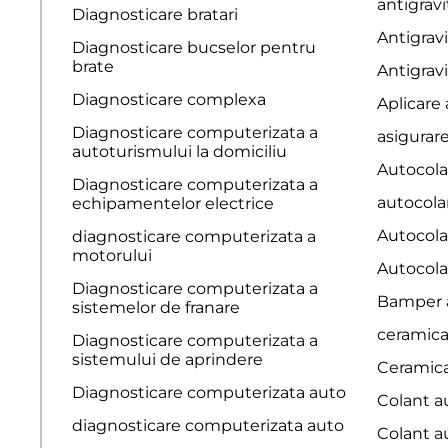
antigrav
Diagnosticare bratari
Antigrav
Diagnosticare bucselor pentru
brate
Antigrav
Diagnosticare complexa
Aplicare
Diagnosticare computerizata a
asigurar
autoturismului la domiciliu
Autocola
Diagnosticare computerizata a
autocola
echipamentelor electrice
Autocola
diagnosticare computerizata a
motorului
Autocola
Diagnosticare computerizata a
Bamper a
sistemelor de franare
ceramica
Diagnosticare computerizata a
sistemului de aprindere
Ceramica
Diagnosticare computerizata auto
Colant a
diagnosticare computerizata auto
Colant a