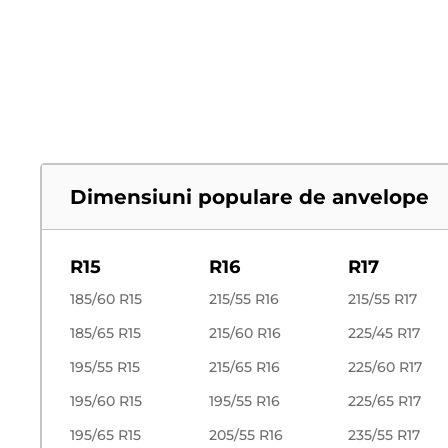
Dimensiuni populare de anvelope
R15
R16
R17
185/60 R15
215/55 R16
215/55 R17
185/65 R15
215/60 R16
225/45 R17
195/55 R15
215/65 R16
225/60 R17
195/60 R15
195/55 R16
225/65 R17
195/65 R15
205/55 R16
235/55 R17