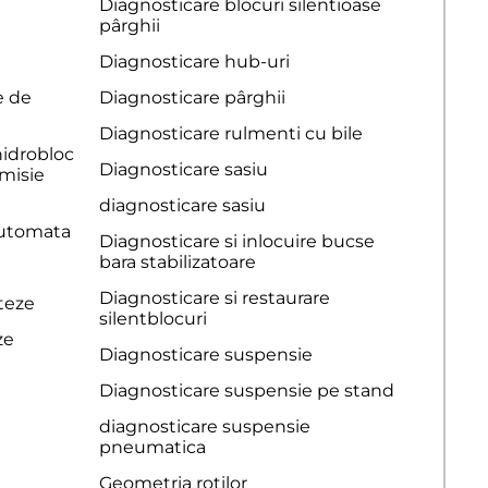
Diagnosticare blocuri silentioase
pârghii
Diagnosticare hub-uri
e de
Diagnosticare pârghii
Diagnosticare rulmenti cu bile
hidrobloc
Diagnosticare sasiu
smisie
diagnosticare sasiu
automata
Diagnosticare si inlocuire bucse
bara stabilizatoare
Diagnosticare si restaurare
iteze
silentblocuri
ze
Diagnosticare suspensie
Diagnosticare suspensie pe stand
diagnosticare suspensie
pneumatica
Geometria rotilor