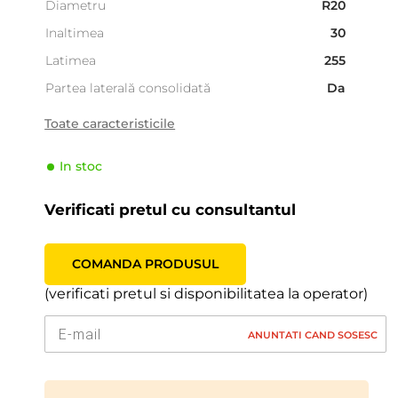
Diametru
R20
Inaltimea
30
Latimea
255
Partea laterală consolidată
Da
Tara
Italia
Toate caracteristicile
Sezonalitate
Vara
In stoc
Tipul de vehicul
Pasager
Producator
Pirelli
Verificati pretul cu consultantul
Indicele de viteză
Y (300 km/h)
Indicele de sarcină
92 (630kg)
COMANDA PRODUSUL
(verificati pretul si disponibilitatea la operator)
ANUNTATI CAND SOSESC