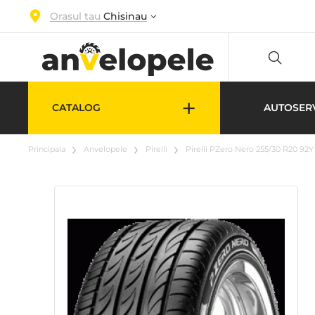
Orasul tau
Chisinau
+
CATALOG
AUTOSER
Principala
Anvelopele
Pirelli
Pirelli PZero Nero 255/30 R20 92Y