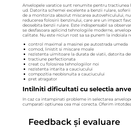
Anvelopele varatice sunt renumite pentru tractiunea 
ud. Datorita schemei excelente a benzii rulare, soferi
de a monitoriza absolut miscarea autovehiculului, nu su
reducerea folosirii benzinului, care are un impact favo
deosebita benzii rulare. Este indispensabil sa observa
se desfasoara aplicind tehnologiile moderne, anvelope
calitate. Nu este niciun rost sa sa punem la indoiala 
control maximal a masinei pe autostrada umeda
comod, linistit si miscare moale
rezistenta uimitoare la durata de viatii, datorita d
tractiune perfectionata
creat cu folosirea tehnologiilor noi
rezistenta intarita a cauciucului
compozitia neobisnuita a cauciucului
pret atragator
Intilniti dificultati cu selectia an
In caz ca intampinati probleme in selectarea anvelopelo
cumparati optiunea cea mai corecta. Oferim intotdeau
Feedback și evaluare