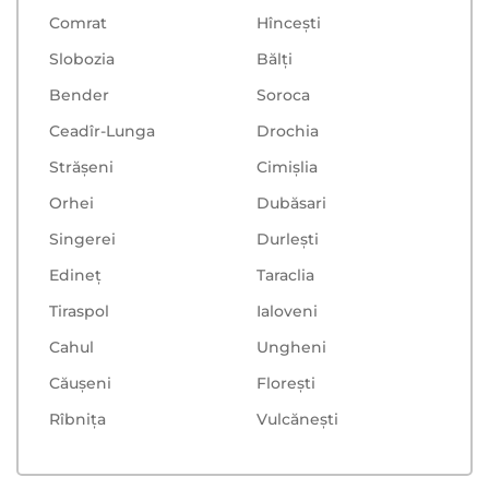
Comrat
Hînceşti
Slobozia
Bălţi
Bender
Soroca
Ceadîr-Lunga
Drochia
Strășeni
Cimișlia
Orhei
Dubăsari
Singerei
Durlești
Edineț
Taraclia
Tiraspol
Ialoveni
Cahul
Ungheni
Căușeni
Floreşti
Rîbnița
Vulcăneşti