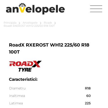
Principala
Anvelopele
Roadx
RoadX RXEROST WH12 225/60 R18 100T
RoadX RXEROST WH12 225/60 R18
100T
Caracteristici:
Diametru
R18
Inaltimea
60
Latimea
225