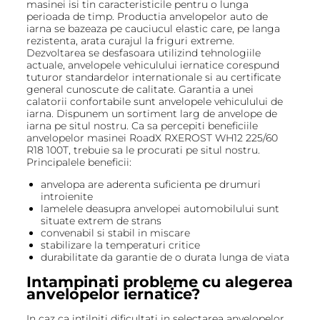
masinei isi tin caracteristicile pentru o lunga
perioada de timp. Productia anvelopelor auto de
iarna se bazeaza pe cauciucul elastic care, pe langa
rezistenta, arata curajul la friguri extreme.
Dezvoltarea se desfasoara utilizind tehnologiile
actuale, anvelopele vehiculului iernatice corespund
tuturor standardelor internationale si au certificate
general cunoscute de calitate. Garantia a unei
calatorii confortabile sunt anvelopele vehiculului de
iarna. Dispunem un sortiment larg de anvelope de
iarna pe situl nostru. Ca sa percepiti beneficiile
anvelopelor masinei RoadX RXEROST WH12 225/60
R18 100T, trebuie sa le procurati pe situl nostru.
Principalele beneficii:
anvelopa are aderenta suficienta pe drumuri
introienite
lamelele deasupra anvelopei automobilului sunt
situate extrem de strans
convenabil si stabil in miscare
stabilizare la temperaturi critice
durabilitate da garantie de o durata lunga de viata
Intampinati probleme cu alegerea
anvelopelor iernatice?
In caz ca intilniti dificultati in selectarea anvelopelor