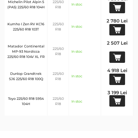
Michelin Pilot Alpin 5
225/60
In stoc
(PA5) 225/60 R18 104H
R18
2 780 Lei
Kumho I Zen RV KС16
225/60
In stoc
225/60 R18 103T
R18
2 507 Lei
Matador Continental
225/60
MP-93 Nordicca
In stoc
R18
225/60 R18 104V XL FR
4 918 Lei
Dunlop Grandtrek
225/60
In stoc
SJ6 225/60 R18 100Q
R18
3 199 Lei
Toyo 225/60 R18 S954
225/60
In stoc
104H
R18