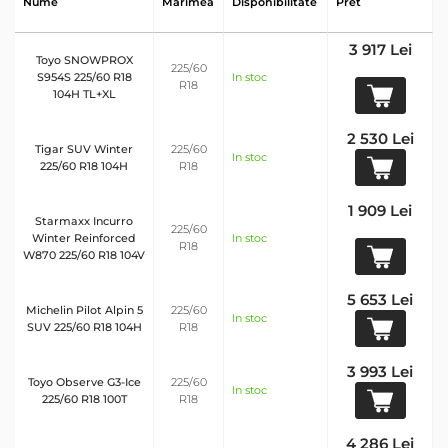
Nume
Marimea
Disponibilitate
Pret
3 917 Lei
Toyo SNOWPROX
225/60
S954S 225/60 R18
In stoc
R18
104H TL+XL
2 530 Lei
Tigar SUV Winter
225/60
In stoc
225/60 R18 104H
R18
1 909 Lei
Starmaxx Incurro
225/60
Winter Reinforced
In stoc
R18
W870 225/60 R18 104V
5 653 Lei
Michelin Pilot Alpin 5
225/60
In stoc
SUV 225/60 R18 104H
R18
3 993 Lei
Toyo Observe G3-Ice
225/60
In stoc
225/60 R18 100T
R18
4 286 Lei