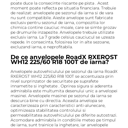
poate duce la consecinte riscante pe pista . Acest
moment poate reflecta pe situatia financiara. Trebuie
de realizat: anvelopele pe sezonul da iarna si de vara
nu sunt compatibile. Aieste anvelope sunt fabricate
exclusiv pentru sezonul de iarna, compozitia lor
chimica contine cauciuc moale, care se simte grozav
pe drumurile inzapezite. Anvelopele trebuie utilizate
exclusiv iarna. La 7 grade celsius cauciucul se uzeaza
repede. In consecinta, folosirea lor in alte sezoane,
excluzand iarna, e neprofitabila.
De ce anvelopele RoadX RXEROST
WH12 225/60 R18 100T de iarna?
Anvelopele autovehiculului pe sezonul da iarna RoadX
RXEROST WH12 225/60 R18 100T se accentuiaza prin
nivel surprinzator de securitate pe suprafete
innametite si inghetate . Oprirea sigura si aderenta
admirabila este multumita desenului unic a anvelopei
masinei. Anvelopele masinei pe sezonul da iarna se
descurca bine cu directia. Aceasta anvelopa se
caracterizeaza prin caracteristici anti-alunecare,
optimizeaza stabilitatea controlului si
permeabilitatea autovehiculului pe diferite autostrazi.
Acomodare admirabila in conditiile meteo pe timpul
de iarna, sunt trainice la inghetare, iar anvelopele