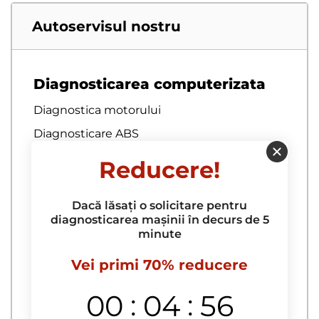
Autoservisul nostru
Diagnosticarea computerizata
Diagnostica motorului
Diagnosticare ABS
Diagnosticare articulatii omocinetice
Reducere!
Diagnosticare auto
Diagnosticare baterie auto
Dacă lăsați o solicitare pentru
diagnosticarea mașinii în decurs de 5
Diagnosticare bratari
minute
Diagnosticare bucselor pentru brate
Vei primi 70% reducere
Diagnosticare complexa
:
:
00
04
55
Diagnosticare computerizata a
autoturismului la domiciliu