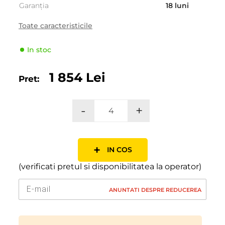
Garanția
18 luni
Tara
China
Toate caracteristicile
Clasificarea dupa
Conducătoare
amplasarea pe axa
In stoc
Numărul de straturi
4 PR
1 854 Lei
Pret:
Sezonalitate
Iarna
Tipul de vehicul
Pasager
-
+
Producator
RoadX
Indicele de viteză
T (190 km/h)
Indicele de sarcină
100 (800kg)
+
IN COS
(verificati pretul si disponibilitatea la operator)
ANUNTATI DESPRE REDUCEREA