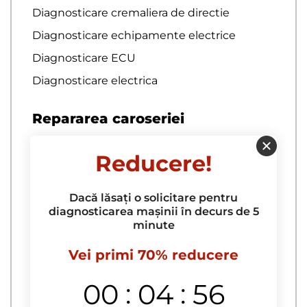
Diagnosticare cremaliera de directie
Diagnosticare echipamente electrice
Diagnosticare ECU
Diagnosticare electrica
Repararea caroseriei
Acoperire auto cu sticla lichida
Reducere!
acoperire auto raptor
Acoperire capota cu peliculă
Dacă lăsați o solicitare pentru
Acoperirea masinii cu rapitorul
diagnosticarea mașinii în decurs de 5
minute
Anticravie pelica pe capot
Vei primi 70% reducere
Antigravii
antigravita plenkă
:
:
00
04
55
Antigravita Plenka