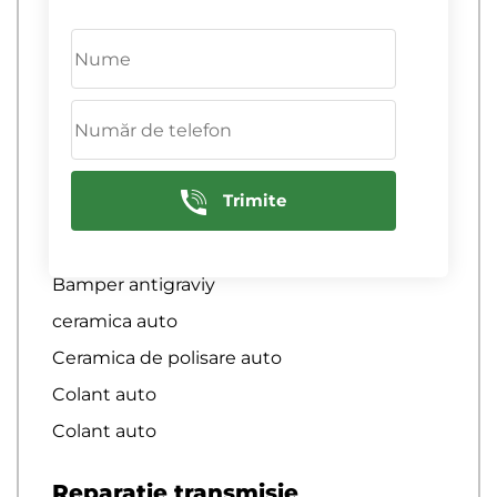
Antigravita poliuretana
Aplicare autocolant auto
asigurare auto
Autocolant auto
autocolant carbon auto
Trimite
Autocolant caroserie auto
Autocolant pe masina
Bamper antigraviy
ceramica auto
Ceramica de polisare auto
Colant auto
Colant auto
Reparatie transmisie