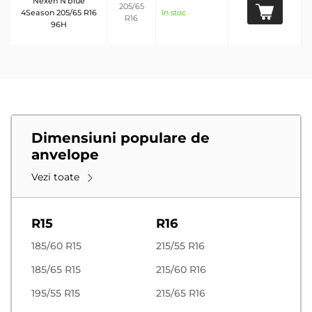
Nexen N'blue
205/65
4Season 205/65 R16
In stoc
R16
96H
Dimensiuni populare de
anvelope
Vezi toate
R15
R16
185/60 R15
215/55 R16
185/65 R15
215/60 R16
195/55 R15
215/65 R16