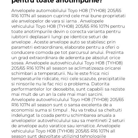
pentru toate anotimpurile?
Anvelopele automobilului Toyo H08 (TYH08) 205/65
R16 107N all season cuprind cele mai bune proprietati
ale anvelopelor de vara si iarna . Anvelopele
vehiculului Toyo H08 (TYH08) 205/65 R16 107N pentru
toate anotimpurile devin o corecta varianta pentru
iubitorii deplasarii lungi pe identice seturi de
anvelope . Aceste anvelope auto se stabilesc prin
parametri extraordinare, elaborate pentru a oferi o
conducere comoda pe tot parcursul anului. Prezinta
un grad extraordinara de aderenta pe absolut orice
sosea. Anvelopele autovehiculului Toyo H08 (TYH08)
205/65 R16 107N all season se aclimatizeaza oricarei
schimbari a temperaturii. Nu le este frica: nici
temperaturile ridicate, nici cele scazute, precipitatiile
si ninsorile nu le fac nici o problema. Datorita
performantelor lor deosebite, sunt capabili sa reziste
mai mult de un an la cele mai mari sarcini.
Anvelopele autovehiculului Toyo H08 (TYH08) 205/65
R16 107N all season sunt o sansa excelenta de a
economisi suma si timpul . Nu va trebui sa cheltuiti
indelungat la coada pentru schimbarea anuala a
anvelopelor autovehiculului sau sa mentineti 2 seturi
de anvelope auto varatice sau iernatice. Anvelopele
vehiculului Toyo H08 (TYH08) 205/65 R16 107N all
season sunt dezvoltate utilizind tehnologiile