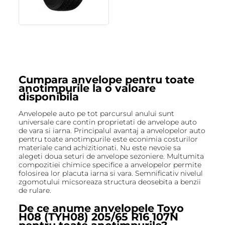
Cumpara anvelope pentru toate
anotimpurile la o valoare
disponibila
Anvelopele auto pe tot parcursul anului sunt
universale care contin proprietati de anvelope auto
de vara si iarna. Principalul avantaj a anvelopelor auto
pentru toate anotimpurile este econimia costurilor
materiale cand achizitionati. Nu este nevoie sa
alegeti doua seturi de anvelope sezoniere. Multumita
compozitiei chimice specifice a anvelopelor permite
folosirea lor placuta iarna si vara. Semnificativ nivelul
zgomotului micsoreaza structura deosebita a benzii
de rulare.
De ce anume anvelopele Toyo
H08 (TYH08) 205/65 R16 107N