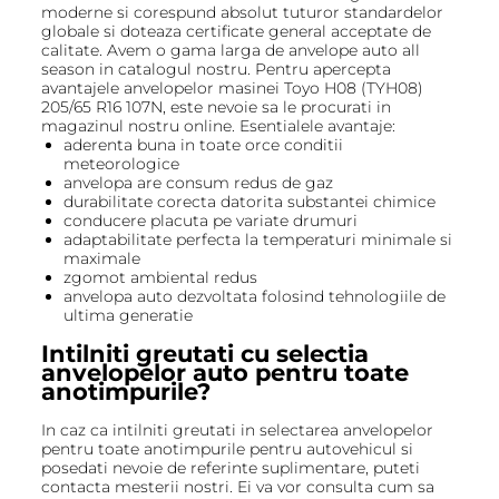
moderne si corespund absolut tuturor standardelor
globale si doteaza certificate general acceptate de
calitate. Avem o gama larga de anvelope auto all
season in catalogul nostru. Pentru apercepta
avantajele anvelopelor masinei Toyo H08 (TYH08)
205/65 R16 107N, este nevoie sa le procurati in
magazinul nostru online. Esentialele avantaje:
aderenta buna in toate orce conditii
meteorologice
anvelopa are consum redus de gaz
durabilitate corecta datorita substantei chimice
conducere placuta pe variate drumuri
adaptabilitate perfecta la temperaturi minimale si
maximale
zgomot ambiental redus
anvelopa auto dezvoltata folosind tehnologiile de
ultima generatie
Intilniti greutati cu selectia
anvelopelor auto pentru toate
anotimpurile?
In caz ca intilniti greutati in selectarea anvelopelor
pentru toate anotimpurile pentru autovehicul si
posedati nevoie de referinte suplimentare, puteti
contacta mesterii nostri. Ei va vor consulta cum sa