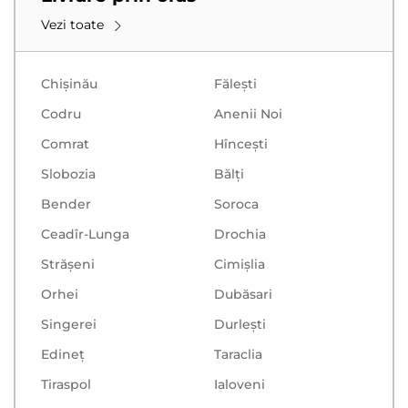
Vezi toate
Chișinău
Făleşti
Codru
Anenii Noi
Comrat
Hînceşti
Slobozia
Bălţi
Bender
Soroca
Ceadîr-Lunga
Drochia
Strășeni
Cimișlia
Orhei
Dubăsari
Singerei
Durlești
Edineț
Taraclia
Tiraspol
Ialoveni