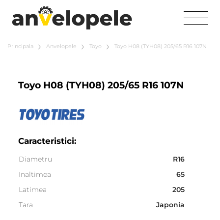
Principala
Anvelopele
Toyo
Toyo H08 (TYH08) 205/65 R16 107N
Toyo H08 (TYH08) 205/65 R16 107N
Caracteristici:
Diametru
R16
Inaltimea
65
Latimea
205
Tara
Japonia
Sezonalitate
All seasons