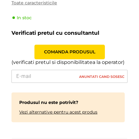
Toate caracteristicile
Tipul de vehicul
Camioneta/ Microbuz
In stoc
Producator
Toyo
Indicele de viteză
N (140 km/h)
Verificati pretul cu consultantul
Indicele de sarcină
107 (975kg)
COMANDA PRODUSUL
(verificati pretul si disponibilitatea la operator)
ANUNTATI CAND SOSESC
Produsul nu este potrivit?
Vezi alternative pentru acest produs