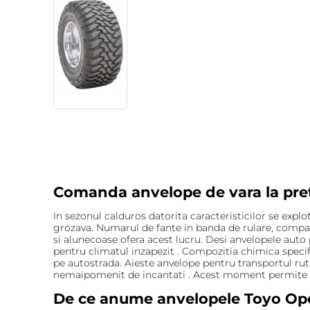
Comanda anvelope de vara la pret
In sezonul calduros datorita caracteristicilor se expl
grozava. Numarul de fante in banda de rulare, compar
si alunecoase ofera acest lucru. Desi anvelopele auto
pentru climatul inzapezit . Compozitia chimica specifi
pe autostrada. Aieste anvelope pentru transportul rut
nemaipomenit de incantati . Acest moment permite aut
De ce anume anvelopele Toyo Open