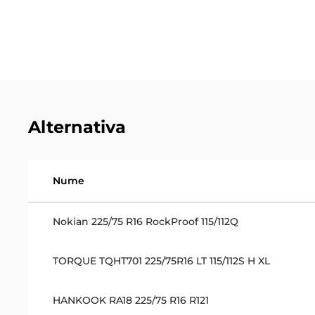
Alternativa
Nume
Nokian 225/75 R16 RockProof 115/112Q
TORQUE TQHT701 225/75R16 LT 115/112S H XL
HANKOOK RA18 225/75 R16 R121