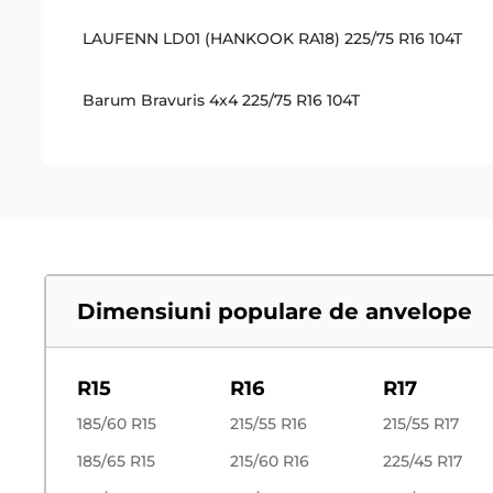
LAUFENN LD01 (HANKOOK RA18) 225/75 R16 104T
Barum Bravuris 4x4 225/75 R16 104T
Dimensiuni populare de anvelope
R15
R16
R17
185/60 R15
215/55 R16
215/55 R17
185/65 R15
215/60 R16
225/45 R17