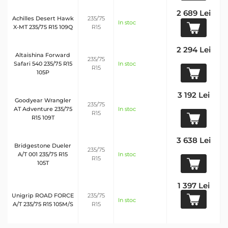
2 689 Lei
Achilles Desert Hawk
235/75
In stoc
X-MT 235/75 R15 109Q
R15
2 294 Lei
Altaishina Forward
235/75
Safari 540 235/75 R15
In stoc
R15
105P
3 192 Lei
Goodyear Wrangler
235/75
AT Adventure 235/75
In stoc
R15
R15 109T
3 638 Lei
Bridgestone Dueler
235/75
A/T 001 235/75 R15
In stoc
R15
105T
1 397 Lei
Unigrip ROAD FORCE
235/75
In stoc
A/T 235/75 R15 105M/S
R15