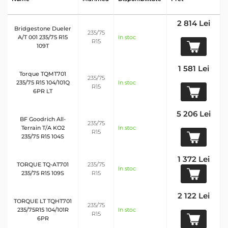
2 814 Lei
Bridgestone Dueler
235/75
A/T 001 235/75 R15
In stoc
R15
109T
1 581 Lei
Torque TQMT701
235/75
235/75 R15 104/101Q
In stoc
R15
6PR LT
5 206 Lei
BF Goodrich All-
235/75
Terrain T/A KO2
In stoc
R15
235/75 R15 104S
1 372 Lei
TORQUE TQ-AT701
235/75
In stoc
235/75 R15 109S
R15
2 122 Lei
TORQUE LT TQHT701
235/75
235/75R15 104/101R
In stoc
R15
6PR