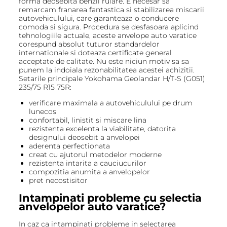
forma deosebita benzii rulare. E necesar sa
remarcam franarea fantastica si stabilizarea miscarii
autovehiculului, care garanteaza o conducere
comoda si sigura. Procedura se desfasoara aplicind
tehnologiile actuale, aceste anvelope auto varatice
corespund absolut tuturor standardelor
internationale si doteaza certificate general
acceptate de calitate. Nu este niciun motiv sa sa
punem la indoiala rezonabilitatea acestei achizitii.
Setarile principale Yokohama Geolandar H/T-S (G051)
235/75 R15 75R:
verificare maximala a autovehiculului pe drum
lunecos
confortabil, linistit si miscare lina
rezistenta excelenta la viabilitate, datorita
designului deosebit a anvelopei
aderenta perfectionata
creat cu ajutorul metodelor moderne
rezistenta intarita a cauciucurilor
compozitia anumita a anvelopelor
pret necostisitor
Intampinati probleme cu selectia
anvelopelor auto varatice?
In caz ca intampinati probleme in selectarea