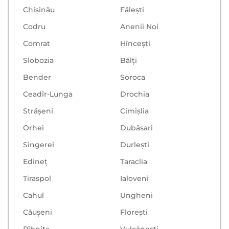
Chișinău
Făleşti
Codru
Anenii Noi
Comrat
Hînceşti
Slobozia
Bălţi
Bender
Soroca
Ceadîr-Lunga
Drochia
Strășeni
Cimișlia
Orhei
Dubăsari
Singerei
Durlești
Edineț
Taraclia
Tiraspol
Ialoveni
Cahul
Ungheni
Căușeni
Floreşti
Rîbnița
Vulcăneşti