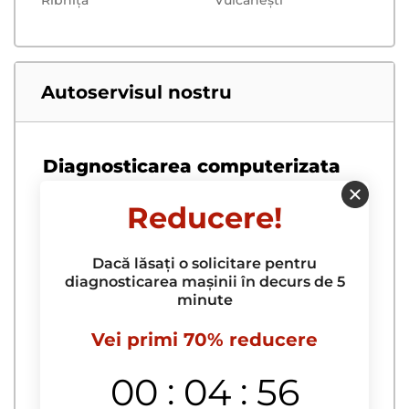
Autoservisul nostru
Diagnosticarea computerizata
Diagnostica motorului
Reducere!
Diagnosticare ABS
Diagnosticare articulatii omocinetice
Dacă lăsați o solicitare pentru
diagnosticarea mașinii în decurs de 5
Diagnosticare auto
minute
Diagnosticare baterie auto
Vei primi 70% reducere
Diagnosticare bratari
:
:
00
04
55
Diagnosticare bucselor pentru brate