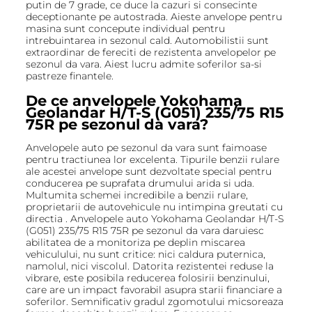
putin de 7 grade, ce duce la cazuri si consecinte
deceptionante pe autostrada. Aieste anvelope pentru
masina sunt concepute individual pentru
intrebuintarea in sezonul cald. Automobilistii sunt
extraordinar de fereciti de rezistenta anvelopelor pe
sezonul da vara. Aiest lucru admite soferilor sa-si
pastreze finantele.
De ce anvelopele Yokohama
Geolandar H/T-S (G051) 235/75 R15
75R pe sezonul da vara?
Anvelopele auto pe sezonul da vara sunt faimoase
pentru tractiunea lor excelenta. Tipurile benzii rulare
ale acestei anvelope sunt dezvoltate special pentru
conducerea pe suprafata drumului arida si uda.
Multumita schemei incredibile a benzii rulare,
proprietarii de autovehicule nu intimpina greutati cu
directia . Anvelopele auto Yokohama Geolandar H/T-S
(G051) 235/75 R15 75R pe sezonul da vara daruiesc
abilitatea de a monitoriza pe deplin miscarea
vehiculului, nu sunt critice: nici caldura puternica,
namolul, nici viscolul. Datorita rezistentei reduse la
vibrare, este posibila reducerea folosirii benzinului,
care are un impact favorabil asupra starii financiare a
soferilor. Semnificativ gradul zgomotului micsoreaza