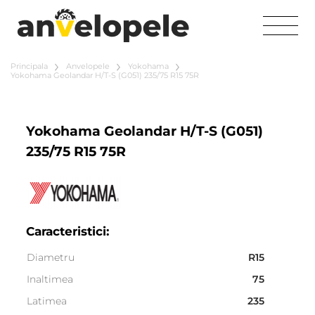
Principala
Anvelopele
Yokohama
Yokohama Geolandar H/T-S (G051) 235/75 R15 75R
Yokohama Geolandar H/T-S (G051)
235/75 R15 75R
Caracteristici:
Diametru
R15
Inaltimea
75
Latimea
235