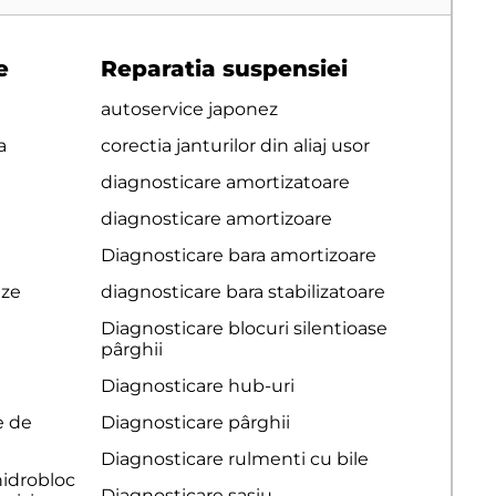
e
Reparatia suspensiei
autoservice japonez
a
corectia janturilor din aliaj usor
diagnosticare amortizatoare
diagnosticare amortizoare
Diagnosticare bara amortizoare
eze
diagnosticare bara stabilizatoare
Diagnosticare blocuri silentioase
pârghii
Diagnosticare hub-uri
e de
Diagnosticare pârghii
Diagnosticare rulmenti cu bile
hidrobloc
Diagnosticare sasiu