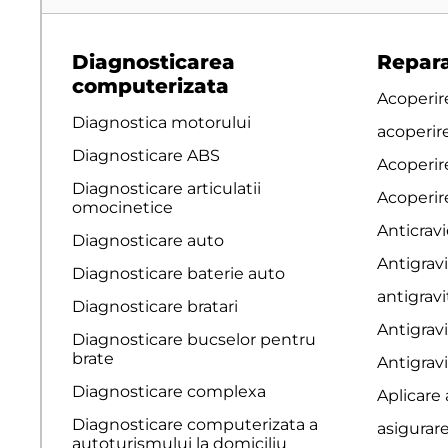
Diagnosticarea
Repara
computerizata
Acoperire
Diagnostica motorului
acoperir
Diagnosticare ABS
Acoperir
Diagnosticare articulatii
Acoperire
omocinetice
Anticravi
Diagnosticare auto
Antigravi
Diagnosticare baterie auto
antigrav
Diagnosticare bratari
Antigrav
Diagnosticare bucselor pentru
brate
Antigrav
Diagnosticare complexa
Aplicare
Diagnosticare computerizata a
asigurar
autoturismului la domiciliu