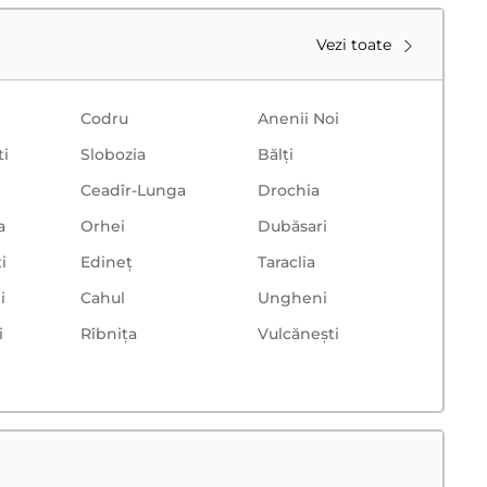
Vezi toate
Codru
Anenii Noi
ti
Slobozia
Bălţi
Ceadîr-Lunga
Drochia
a
Orhei
Dubăsari
i
Edineț
Taraclia
i
Cahul
Ungheni
i
Rîbnița
Vulcăneşti