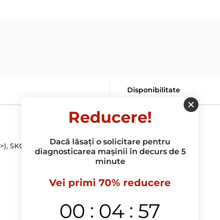
Disponibilitate
Reducere!
In stoc
Dacă lăsați o solicitare pentru
), SKODA Rapid (17->)
In stoc
diagnosticarea mașinii în decurs de 5
minute
In stoc
Vei primi 70% reducere
In stoc
:
:
00
04
57