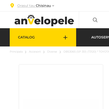
Orasul tau
Chisinau
+
CATALOG
AUTOSER
Principala
Accesorii
Diverse
DBS3065 (SP 351) (T3120) * TOYO