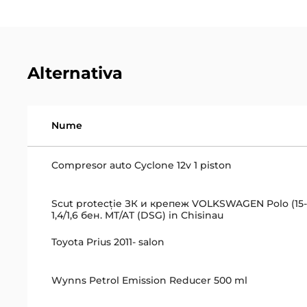
Alternativa
Nume
Compresor auto Cyclone 12v 1 piston
Scut protecţie ЗК и крепеж VOLKSWAGEN Polo (15->
1,4/1,6 бен. MT/AT (DSG) in Chisinau
Toyota Prius 2011- salon
Wynns Petrol Emission Reducer 500 ml