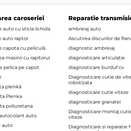
rea caroseriei
Reparatie transmisi
 auto cu sticla lichida
ambreiaj auto
e auto raptor
Ascutirea discurilor de fran
e capota cu peliculă
diagnostic ambreiaj
a masinii cu rapitorul
diagnosticare articulație
e pelica pe capot
diagnosticare burduf cv
i
Diagnosticare cutie de vit
robotizata
ita plenkă
diagnosticare cutie viteze
ita Plenka
diagnosticare granatei
ita poliuretana
Diagnosticare montaj cuti
 autocolant auto
viteze
e auto
Diagnosticare si reparatie 