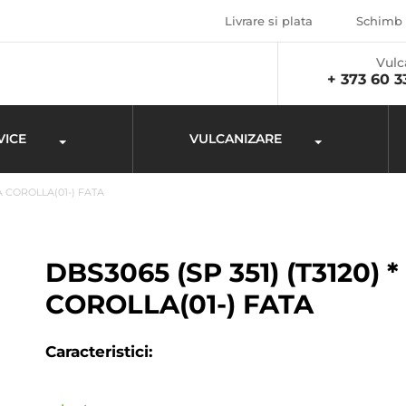
Livrare si plata
Schimb 
Vulc
+ 373 60 3
VICE
VULCANIZARE
TA COROLLA(01-) FATA
DBS3065 (SP 351) (T3120) 
COROLLA(01-) FATA
Caracteristici: