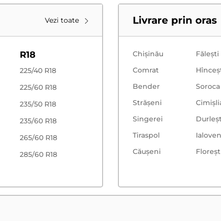
Livrare prin oras
Vezi toate
R18
Chișinău
Făleşti
Comrat
Hînceş
225/40 R18
Bender
Soroca
225/60 R18
Strășeni
Cimișli
235/50 R18
Singerei
Durleșt
235/60 R18
Tiraspol
Ialoven
265/60 R18
Căușeni
Floreşt
285/60 R18