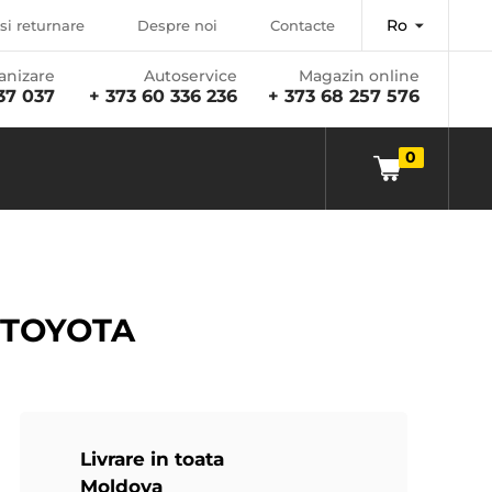
Ro
si returnare
Despre noi
Contacte
anizare
Autoservice
Magazin online
37 037
+ 373 60 336 236
+ 373 68 257 576
0
* TOYOTA
Livrare in toata
Moldova