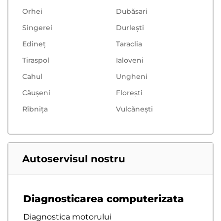
Orhei
Dubăsari
Singerei
Durlești
Edineț
Taraclia
Tiraspol
Ialoveni
Cahul
Ungheni
Căușeni
Floreşti
Rîbnița
Vulcăneşti
Autoservisul nostru
Diagnosticarea computerizata
Diagnostica motorului