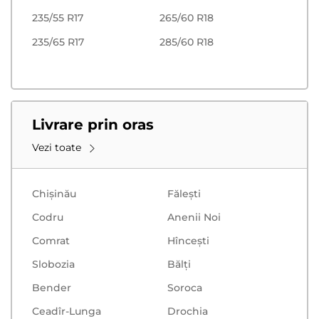
235/55 R17
265/60 R18
235/65 R17
285/60 R18
Livrare prin oras
Vezi toate
Chișinău
Făleşti
Codru
Anenii Noi
Comrat
Hînceşti
Slobozia
Bălţi
Bender
Soroca
Ceadîr-Lunga
Drochia