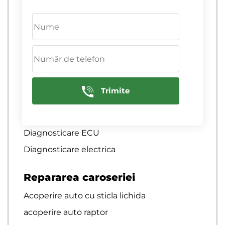
Diagnosticare computerizata a sistemului
de aprindere
Diagnosticare computerizata auto
diagnosticare computerizata auto
Diagnosticare computernica a motoarelor
de camioane de marfa
Trimite
Diagnosticare cremaliera de directie
Diagnosticare echipamente electrice
Diagnosticare ECU
Diagnosticare electrica
Repararea caroseriei
Acoperire auto cu sticla lichida
acoperire auto raptor