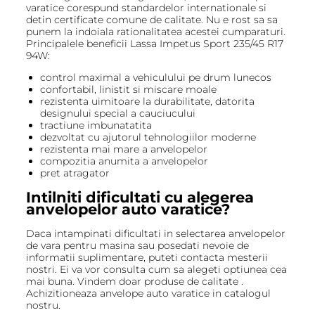
varatice corespund standardelor internationale si
detin certificate comune de calitate. Nu e rost sa sa
punem la indoiala rationalitatea acestei cumparaturi.
Principalele beneficii Lassa Impetus Sport 235/45 R17
94W:
control maximal a vehiculului pe drum lunecos
confortabil, linistit si miscare moale
rezistenta uimitoare la durabilitate, datorita
designului special a cauciucului
tractiune imbunatatita
dezvoltat cu ajutorul tehnologiilor moderne
rezistenta mai mare a anvelopelor
compozitia anumita a anvelopelor
pret atragator
Intilniti dificultati cu alegerea
anvelopelor auto varatice?
Daca intampinati dificultati in selectarea anvelopelor
de vara pentru masina sau posedati nevoie de
informatii suplimentare, puteti contacta mesterii
nostri. Ei va vor consulta cum sa alegeti optiunea cea
mai buna. Vindem doar produse de calitate .
Achizitioneaza anvelope auto varatice in catalogul
nostru.