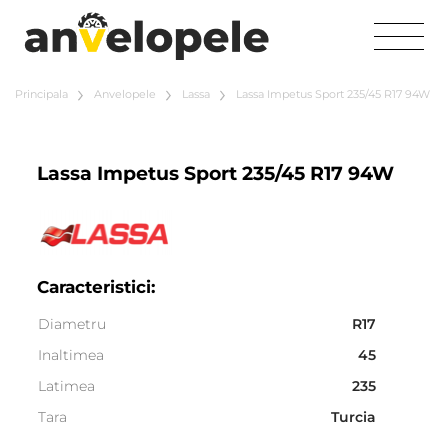
Principala
Anvelopele
Lassa
Lassa Impetus Sport 235/45 R17 94W
Lassa Impetus Sport 235/45 R17 94W
Caracteristici:
Diametru
R17
Inaltimea
45
Latimea
235
Tara
Turcia
Sezonalitate
Vara