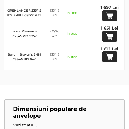
1 697 Lei
GRENLANDER 235/45
235/45
In stoc
R17 ENRI U08 97W XL
R17
1 651 Lei
Lassa Phenoma
235/45
In stoc
235/45 R17 97W
R17
1 612 Lei
Barum Bravuris 3HM
235/45
In stoc
235/45 R17 94Y
R17
Dimensiuni populare de
anvelope
Vezi toate