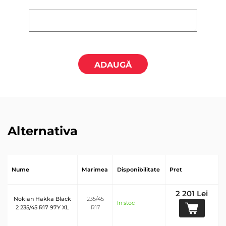
ADAUGĂ
Alternativa
Nume
Marimea
Disponibilitate
Pret
2 201 Lei
Nokian Hakka Black
235/45
In stoc
2 235/45 R17 97Y XL
R17