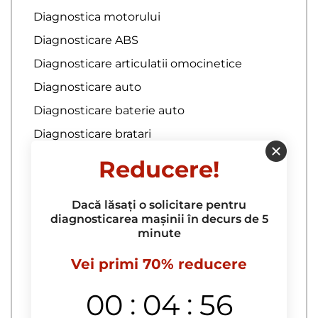
Diagnostica motorului
Diagnosticare ABS
Diagnosticare articulatii omocinetice
Diagnosticare auto
Diagnosticare baterie auto
Diagnosticare bratari
Diagnosticare bucselor pentru brate
Reducere!
Diagnosticare complexa
Diagnosticare computerizata a
Dacă lăsați o solicitare pentru
autoturismului la domiciliu
diagnosticarea mașinii în decurs de 5
minute
Diagnosticare computerizata a
echipamentelor electrice
Vei primi 70% reducere
diagnosticare computerizata a motorului
:
:
00
04
55
Diagnosticare computerizata a sistemelor
de franare