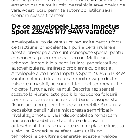
extraordinar de multumiti de trainicia anvelopelor de
vara. Acest lucru permite automobilistilor sa-si
economiseasca finantele.
De ce anvelopele Lassa Impetus
Sport 235/45 R17 94W varatice?
Anvelopele auto de vara sunt renumite pentru forta
de tractiune lor excelenta. Tipurile benzii rulare a
acestei anvelope auto sunt concepute special pentru
conducerea pe drum uscat sau ud. Multumita
schemei incredibile a benzii rulare, proprietarii de
autovehicule nu intilnesc probleme cu directia .
Anvelopele auto Lassa Impetus Sport 235/45 R17 94W
varatice ofera abilitatea de a monitoriza pe deplin
miscarea masinii, nu sunt critice: nici temperaturile
ridicate, furtuna, nici vantul. Datorita rezistentei
scazute la vibrare, este posibila reducerea folosirii
benzinului, care are un rezultat benefic asupra starii
financiare a proprietarilor de automobile. Structura
deosebita benzii rulare micsoreaza semnificativ
nivelul zgomotului . E indispensabil sa remarcam
franarea deosebita si stabilitatea deplasarii
autovehiculului, care garanteaza o deplasare linistita
si sigura. Procedura se efectueaza utilizind
tehnologiile de ultima generatie, aceste anvelope