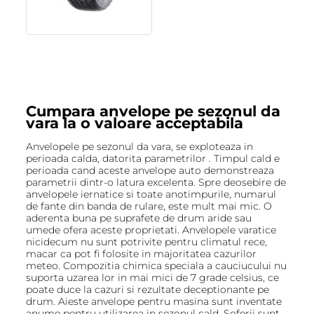
Cumpara anvelope pe sezonul da
vara la o valoare acceptabila
Anvelopele pe sezonul da vara, se exploteaza in
perioada calda, datorita parametrilor . Timpul cald e
perioada cand aceste anvelope auto demonstreaza
parametrii dintr-o latura excelenta. Spre deosebire de
anvelopele iernatice si toate anotimpurile, numarul
de fante din banda de rulare, este mult mai mic. O
aderenta buna pe suprafete de drum aride sau
umede ofera aceste proprietati. Anvelopele varatice
nicidecum nu sunt potrivite pentru climatul rece,
macar ca pot fi folosite in majoritatea cazurilor
meteo. Compozitia chimica speciala a cauciucului nu
suporta uzarea lor in mai mici de 7 grade celsius, ce
poate duce la cazuri si rezultate deceptionante pe
drum. Aieste anvelope pentru masina sunt inventate
anume pentru utilizarea in sezonul cald. Soferii sunt