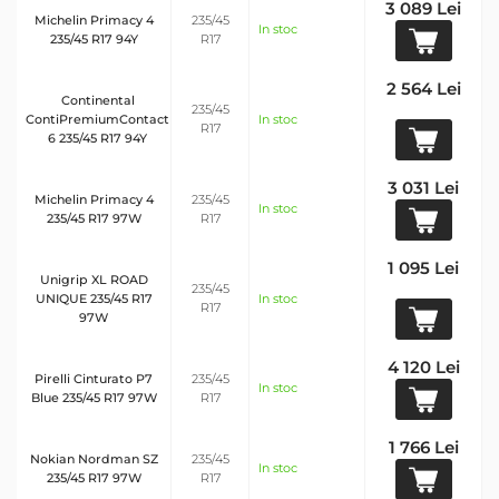
3 089 Lei
Michelin Primacy 4
235/45
In stoc
235/45 R17 94Y
R17
2 564 Lei
Continental
235/45
ContiPremiumContact
In stoc
R17
6 235/45 R17 94Y
3 031 Lei
Michelin Primacy 4
235/45
In stoc
235/45 R17 97W
R17
1 095 Lei
Unigrip XL ROAD
235/45
UNIQUE 235/45 R17
In stoc
R17
97W
4 120 Lei
Pirelli Cinturato P7
235/45
In stoc
Blue 235/45 R17 97W
R17
1 766 Lei
Nokian Nordman SZ
235/45
In stoc
235/45 R17 97W
R17