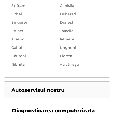
Strășeni
Cimișlia
Orhei
Dubăsari
Singerei
Durlești
Edineț
Taraclia
Tiraspol
Ialoveni
Cahul
Ungheni
Căușeni
Floreşti
Rîbnița
Vulcăneşti
Autoservisul nostru
Diagnosticarea computerizata