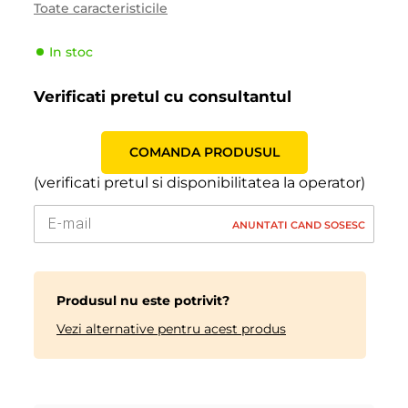
Toate caracteristicile
Tipul de vehicul
Pasager
In stoc
Producator
Lassa
Indicele de viteză
W (270 km/h)
Verificati pretul cu consultantul
Indicele de sarcină
94 (670kg)
COMANDA PRODUSUL
(verificati pretul si disponibilitatea la operator)
ANUNTATI CAND SOSESC
Produsul nu este potrivit?
Vezi alternative pentru acest produs